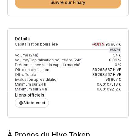
Suivre sur Finary
Détails
Capitalisation boursière
96 867 €
-0,81 %
#
5574
Volume (24h)
54 €
Volume/Capitalisation boursière (24h)
0,06 %
Prédominance sur la cap. du marché
0 %
Offre en circulation
89 268 567
HIVE
Offre Totale
89 268 567
HIVE
Évaluation après dilution
96 867 €
Minimum sur 24 h
0,00107518 €
Maximum sur 24 h
0,00109212 €
Liens officiels
Site internet
À Propos du Hive Token