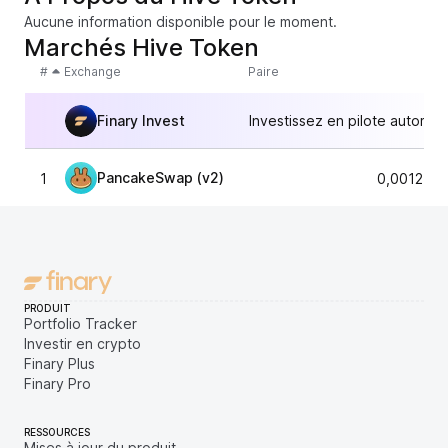
Aucune information disponible pour le moment.
Marchés Hive Token
#
Exchange
Paire
Finary Invest
Investissez en pilote automat
PancakeSwap (v2)
1
0,001254
PRODUIT
Portfolio Tracker
Investir en crypto
Finary Plus
Finary Pro
RESSOURCES
Mises à jour du produit