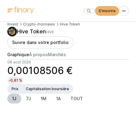
S'inscrire
Invest
Crypto-monnaies
Hive Token
Hive Token
HIVE
Suivre dans votre portfolio
Graphique
À propos
Marchés
08 août 2026
0,00108506 €
-0,81 %
Prix
Capitalisation boursière
1J
7J
1M
1A
TOUT