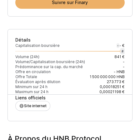
Suivre sur Finary
Détails
Capitalisation boursière
- €
-
#
Volume (24h)
841 €
Volume/Capitalisation boursière (24h)
-
Prédominance sur la cap. du marché
-
Offre en circulation
-
HNB
Offre Totale
1 500 000 000
HNB
Évaluation après dilution
273 773 €
Minimum sur 24 h
0,00018251 €
Maximum sur 24 h
0,00021198 €
Liens officiels
Site internet
À Propos du HNB Protocol