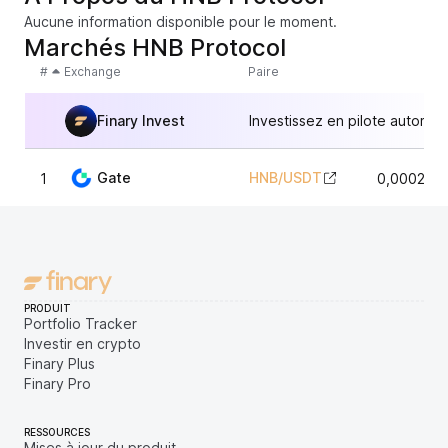
Aucune information disponible pour le moment.
Marchés HNB Protocol
#
Exchange
Paire
Finary Invest
Investissez en pilote automat
Gate
HNB
/
USDT
1
0,000210
PRODUIT
Portfolio Tracker
Investir en crypto
Finary Plus
Finary Pro
RESSOURCES
Mises à jour du produit