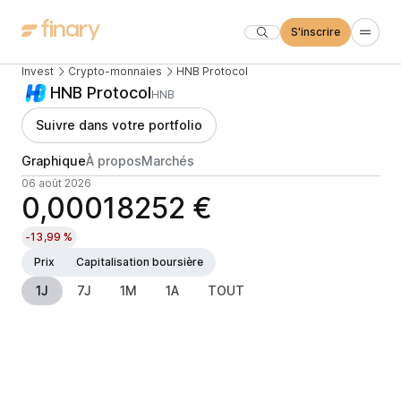
S'inscrire
Invest
Crypto-monnaies
HNB Protocol
HNB Protocol
HNB
Suivre dans votre portfolio
Graphique
À propos
Marchés
06 août 2026
0,00018252 €
-13,99 %
Prix
Capitalisation boursière
1J
7J
1M
1A
TOUT