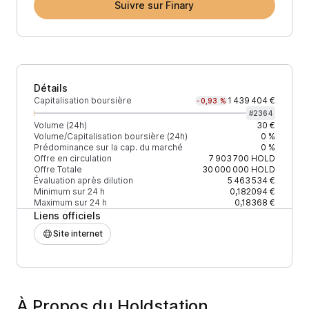
Suivre sur Finary
Détails
Capitalisation boursière
1 439 404 €
-0,93 %
#
2364
Volume (24h)
30 €
Volume/Capitalisation boursière (24h)
0 %
Prédominance sur la cap. du marché
0 %
Offre en circulation
7 903 700
HOLD
Offre Totale
30 000 000
HOLD
Évaluation après dilution
5 463 534 €
Minimum sur 24 h
0,182094 €
Maximum sur 24 h
0,18368 €
Liens officiels
Site internet
À Propos du Holdstation