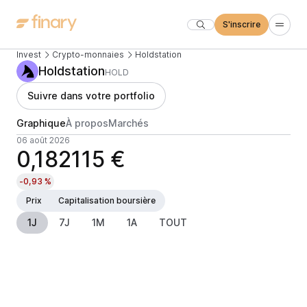
S'inscrire
Invest
Crypto-monnaies
Holdstation
Holdstation
HOLD
Suivre dans votre portfolio
Graphique
À propos
Marchés
06 août 2026
0,182115 €
-0,93 %
Prix
Capitalisation boursière
1J
7J
1M
1A
TOUT