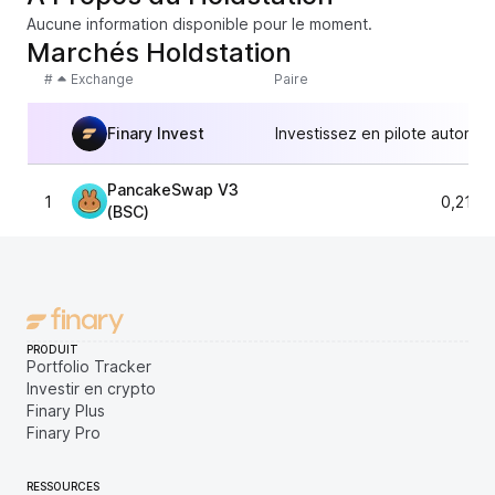
Aucune information disponible pour le moment.
Marchés Holdstation
#
Exchange
Paire
Finary Invest
Investissez en pilote automat
PancakeSwap V3
1
0,2103
(BSC)
PRODUIT
Portfolio Tracker
Investir en crypto
Finary Plus
Finary Pro
RESSOURCES