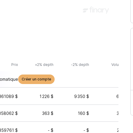
Prix
+2% depth
-2% depth
Volume (24h
tomatique
Créer un compte
361089 $
1 226 $
9 350 $
65 766 
358062 $
363 $
160 $
34 458 
359761 $
- $
- $
25 734 