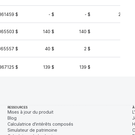
361459 $
- $
- $
20 695 
365503 $
140 $
140 $
4 344 
365557 $
40 $
2 $
3 231 
367125 $
139 $
139 $
47 
RESSOURCES
À
Mises à jour du produit
L
Blog
J
Calculatrice d'intérêts composés
H
Simulateur de patrimoine
C