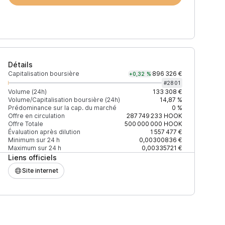
Détails
Capitalisation boursière
896 326 €
+0,32 %
#
2801
Volume (24h)
133 308 €
Volume/Capitalisation boursière (24h)
14,87 %
Prédominance sur la cap. du marché
0 %
)
% du volume
Confiance
Mis à jour
Offre en circulation
287 749 233
HOOK
Offre Totale
500 000 000
HOOK
Évaluation après dilution
1 557 477 €
Minimum sur 24 h
0,00300836 €
Maximum sur 24 h
0,00335721 €
Liens officiels
$
42,63 %
Récemment
ÉLEVÉE
Site internet
$
22,33 %
Récemment
ÉLEVÉE
$
16,68 %
Récemment
ÉLEVÉE