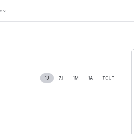
e
1J
7J
1M
1A
TOUT