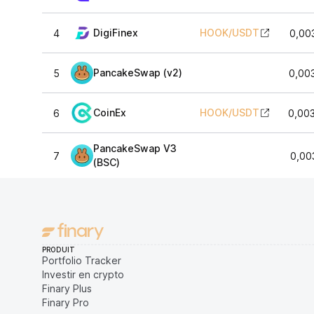
DigiFinex
HOOK
/
USDT
4
0,00
PancakeSwap (v2)
5
0,00
CoinEx
HOOK
/
USDT
6
0,00
PancakeSwap V3
7
0,00
(BSC)
PRODUIT
Portfolio Tracker
Investir en crypto
Finary Plus
Finary Pro