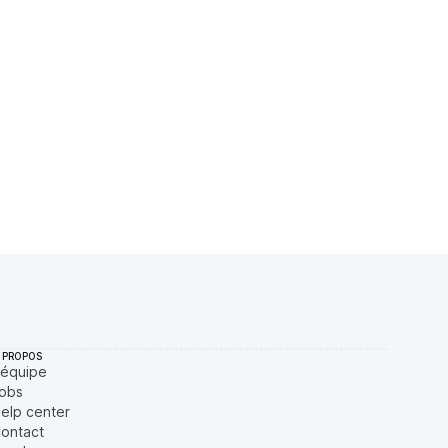
$
13,41 %
Récemment
ÉLEVÉE
$
2,82 %
Récemment
ÉLEVÉE
$
2,09 %
Récemment
ÉLEVÉE
$
0,03 %
Récemment
ÉLEVÉE
 PROPOS
'équipe
obs
elp center
ontact