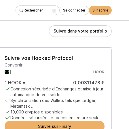
Rechercher
Se connecter
S'inscrire
/
Suivre dans votre portfolio
Suivre vos Hooked Protocol
Convertir
HOOK
1
HOOK
=
0,00311478 €
Connexion sécurisée d’Exchanges et mise à jour
automatique de vos soldes
Synchronisation des Wallets tels que Ledger,
Metamask ...
10,000 cryptos disponibles
Données sécurisées et accès en lecture seule
Suivre sur Finary