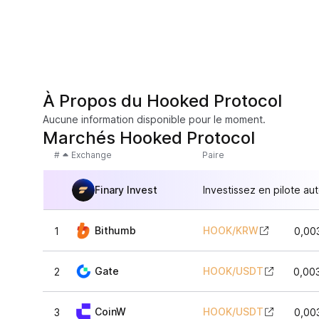
À Propos du Hooked Protocol
Aucune information disponible pour le moment.
Marchés Hooked Protocol
#
Exchange
Paire
Finary Invest
Investissez en pilote au
Bithumb
HOOK
/
KRW
1
0,00
Gate
HOOK
/
USDT
2
0,00
CoinW
HOOK
/
USDT
3
0,00