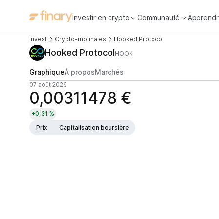
Investir en crypto
Communauté
Apprendr
Invest
Crypto-monnaies
Hooked Protocol
Hooked Protocol
HOOK
Graphique
À propos
Marchés
07 août 2026
0,00311478 €
+0,31 %
Prix
Capitalisation boursière