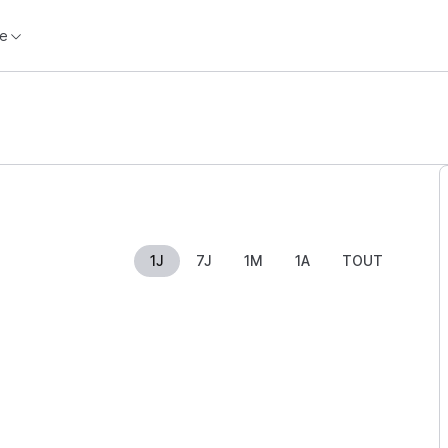
e
1J
7J
1M
1A
TOUT