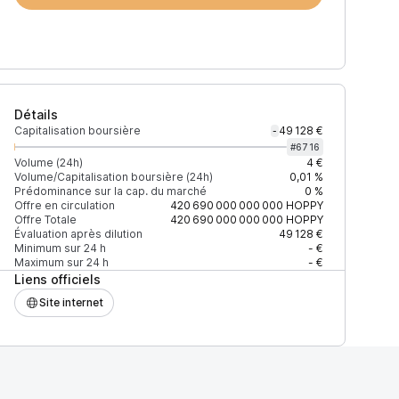
Détails
Capitalisation boursière
49 128 €
-
#
6716
Volume (24h)
4 €
Volume/Capitalisation boursière (24h)
0,01 %
Prédominance sur la cap. du marché
0 %
Prix
+2% depth
Offre en circulation
420 690 000 000 000
HOPPY
Offre Totale
420 690 000 000 000
HOPPY
Évaluation après dilution
49 128 €
Minimum sur 24 h
- €
Maximum sur 24 h
- €
Liens officiels
F27EAD9083C756CC2
0,0000000001 $
896 $
Site internet