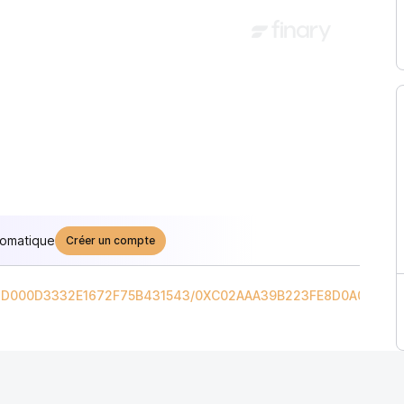
tomatique
Créer un compte
D000D3332E1672F75B431543
/
0XC02AAA39B223FE8D0A0E5C4