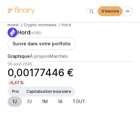
S'inscrire
Invest
Crypto-monnaies
Hord
Hord
HORD
Suivre dans votre portfolio
Graphique
À propos
Marchés
06 août 2026
0,00177446 €
-0,47 %
Prix
Capitalisation boursière
1J
7J
1M
1A
TOUT