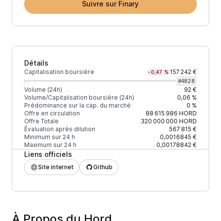
Suivre sur Finary
Détails
Capitalisation boursière
157 242 €
-0,47 %
#
4828
Volume (24h)
92 €
Volume/Capitalisation boursière (24h)
0,06 %
Prédominance sur la cap. du marché
0 %
Offre en circulation
88 615 986
HORD
Offre Totale
320 000 000
HORD
Évaluation après dilution
567 815 €
Minimum sur 24 h
0,0016845 €
Maximum sur 24 h
0,00178842 €
Liens officiels
Site internet
Github
À Propos du Hord