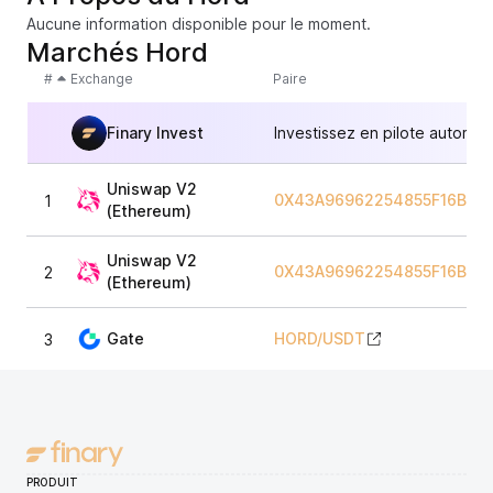
Aucune information disponible pour le moment.
Marchés Hord
#
Exchange
Paire
Finary Invest
Investissez en pilote automat
Uniswap V2
0X43A96962254855F16B92
1
(Ethereum)
Uniswap V2
0X43A96962254855F16B92
2
(Ethereum)
Gate
HORD
/
USDT
3
PRODUIT