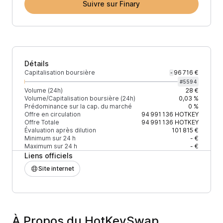
Suivre sur Finary
Détails
Capitalisation boursière
96 716 €
-
#
5594
Volume (24h)
28 €
Volume/Capitalisation boursière (24h)
0,03 %
Prédominance sur la cap. du marché
0 %
Offre en circulation
94 991 136
HOTKEY
Offre Totale
94 991 136
HOTKEY
Évaluation après dilution
101 815 €
Minimum sur 24 h
- €
Maximum sur 24 h
- €
Liens officiels
Site internet
À Propos du HotKeySwap