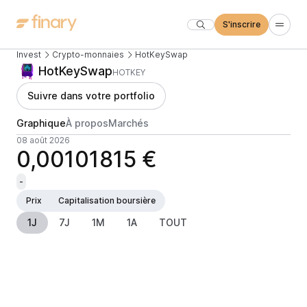
S'inscrire
Invest
Crypto-monnaies
HotKeySwap
HotKeySwap
HOTKEY
Suivre dans votre portfolio
Graphique
À propos
Marchés
08 août 2026
0,00101815 €
-
Prix
Capitalisation boursière
1J
7J
1M
1A
TOUT