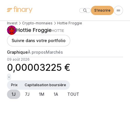
S'inscrire
Invest
Crypto-monnaies
Hottie Froggie
Hottie Froggie
HOTTIE
Suivre dans votre portfolio
Graphique
À propos
Marchés
09 août 2026
0,00003225 €
-
Prix
Capitalisation boursière
1J
7J
1M
1A
TOUT