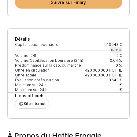
Suivre sur Finary
Détails
Capitalisation boursière
13 543 €
-
#
9319
Volume (24h)
5 €
Volume/Capitalisation boursière (24h)
0,04 %
Prédominance sur la cap. du marché
0 %
Offre en circulation
420 000 000
HOTTIE
Offre Totale
420 000 000
HOTTIE
Évaluation après dilution
13 543 €
Minimum sur 24 h
- €
Maximum sur 24 h
- €
Liens officiels
Site internet
À Propos du Hottie Froggie