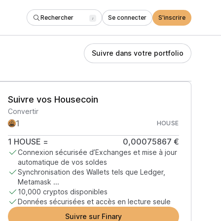
Rechercher
Se connecter
S'inscrire
/
Suivre dans votre portfolio
Suivre vos Housecoin
Convertir
HOUSE
1
HOUSE
=
0,00075867 €
Connexion sécurisée d’Exchanges et mise à jour
automatique de vos soldes
Synchronisation des Wallets tels que Ledger,
Metamask ...
10,000 cryptos disponibles
Données sécurisées et accès en lecture seule
Suivre sur Finary