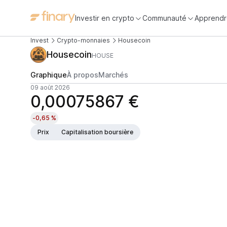
Investir en crypto
Communauté
Apprendr
Invest
Crypto-monnaies
Housecoin
Housecoin
HOUSE
Graphique
À propos
Marchés
09 août 2026
0,00075867 €
-0,65 %
Prix
Capitalisation boursière