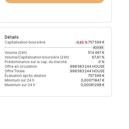
Détails
Capitalisation boursière
757 599 €
-0,65 %
#
2988
Volume (24h)
514 467 €
Volume/Capitalisation boursière (24h)
67,91 %
Prédominance sur la cap. du marché
0 %
Prix
+2% depth
-2% dep
Offre en circulation
998 583 244
HOUSE
Offre Totale
998 583 244
HOUSE
Évaluation après dilution
757 599 €
Minimum sur 24 h
0,00071847 €
Maximum sur 24 h
0,00081298 €
0,0008784 $
- $
-
0,00086241 $
- $
-
0,00088639 $
301 $
407 