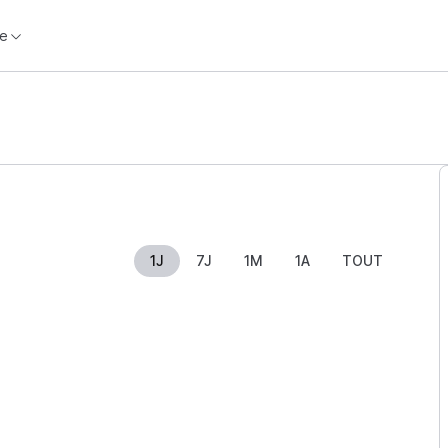
e
1J
7J
1M
1A
TOUT