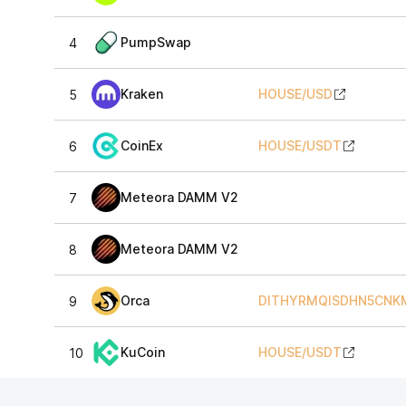
PumpSwap
4
Kraken
HOUSE
/
USD
5
CoinEx
HOUSE
/
USDT
6
Meteora DAMM V2
7
Meteora DAMM V2
8
Orca
DITHYRMQISDHN5CNK
9
KuCoin
HOUSE
/
USDT
10