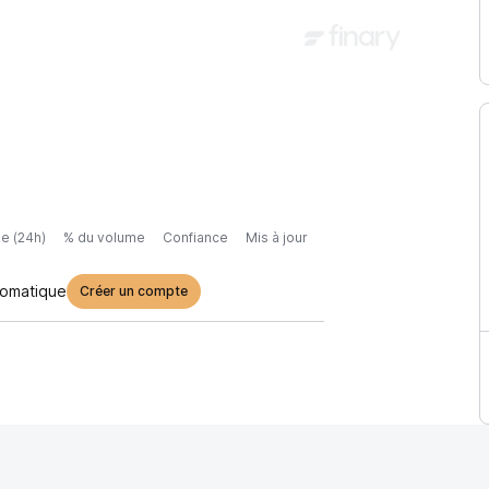
e (24h)
% du volume
Confiance
Mis à jour
tomatique
Créer un compte