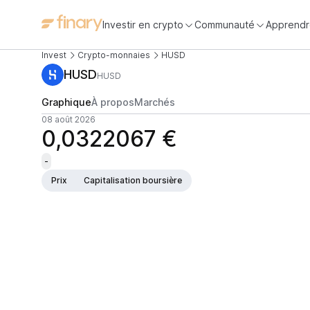
Investir en crypto
Communauté
Apprendr
Invest
Crypto-monnaies
HUSD
HUSD
HUSD
Graphique
À propos
Marchés
08 août 2026
0,0322067 €
-
Prix
Capitalisation boursière