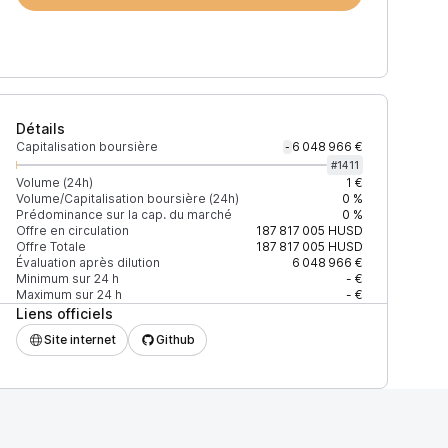
Détails
Capitalisation boursière
6 048 966 €
-
#
1411
Volume (24h)
1 €
Volume/Capitalisation boursière (24h)
0 %
Prédominance sur la cap. du marché
0 %
Offre en circulation
187 817 005
HUSD
Offre Totale
187 817 005
HUSD
Évaluation après dilution
6 048 966 €
Minimum sur 24 h
- €
Maximum sur 24 h
- €
Liens officiels
Site internet
Github