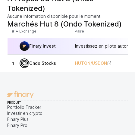
Tokenized)
Aucune information disponible pour le moment.
Marchés Hut 8 (Ondo Tokenized)
#
Exchange
Paire
Finary Invest
Investissez en pilote automat
Ondo Stocks
HUTON
/
USDON
1
9
PRODUIT
Portfolio Tracker
Investir en crypto
Finary Plus
Finary Pro