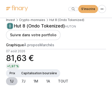
S'inscrire
Invest
Crypto-monnaies
Hut 8 (Ondo Tokenized)
Hut 8 (Ondo Tokenized)
HUTON
Suivre dans votre portfolio
Graphique
À propos
Marchés
07 août 2026
81,63 €
+1,97 %
Prix
Capitalisation boursière
1J
7J
1M
1A
TOUT