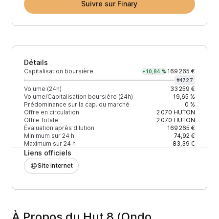
Suivre sur Finary
Détails
Capitalisation boursière
169 265 €
+10,84 %
#
4727
Volume (24h)
33 259 €
Volume/Capitalisation boursière (24h)
19,65 %
Prédominance sur la cap. du marché
0 %
Offre en circulation
2 070
HUTON
Offre Totale
2 070
HUTON
Évaluation après dilution
169 265 €
Minimum sur 24 h
74,92 €
Maximum sur 24 h
83,39 €
Liens officiels
Site internet
À Propos du Hut 8 (Ondo