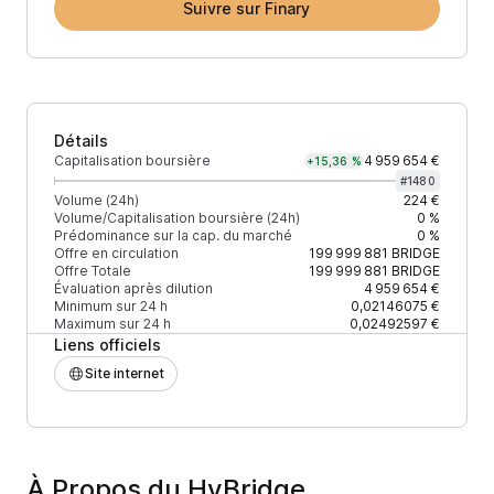
Suivre sur Finary
Détails
Capitalisation boursière
4 959 654 €
+15,36 %
#
1480
Volume (24h)
224 €
Volume/Capitalisation boursière (24h)
0 %
Prédominance sur la cap. du marché
0 %
Offre en circulation
199 999 881
BRIDGE
Offre Totale
199 999 881
BRIDGE
Évaluation après dilution
4 959 654 €
Minimum sur 24 h
0,02146075 €
Maximum sur 24 h
0,02492597 €
Liens officiels
Site internet
À Propos du HyBridge