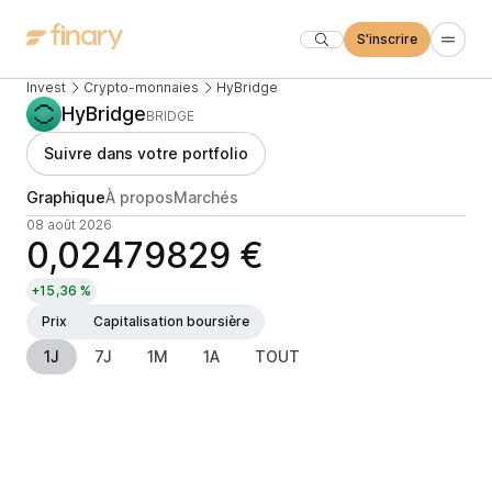
S'inscrire
Invest
Crypto-monnaies
HyBridge
HyBridge
BRIDGE
Suivre dans votre portfolio
Graphique
À propos
Marchés
08 août 2026
0,02479829 €
+15,36 %
Prix
Capitalisation boursière
1J
7J
1M
1A
TOUT