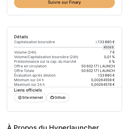
Suivre sur Finary
Détails
Capitalisation boursière
133 880 €
-
#
5068
Volume (24h)
7 €
Volume/Capitalisation boursière (24h)
0,01 %
Prédominance sur la cap. du marché
0 %
Offre en circulation
50 602 171
LAUNCH
Offre Totale
50 602 171
LAUNCH
Évaluation après dilution
133 880 €
Minimum sur 24 h
0,00264558 €
Maximum sur 24 h
0,00264578 €
Liens officiels
Site internet
Github
À Propos du Hyperlauncher