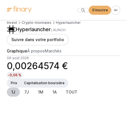
S'inscrire
Invest
Crypto-monnaies
Hyperlauncher
Hyperlauncher
LAUNCH
Suivre dans votre portfolio
Graphique
À propos
Marchés
06 août 2026
0,00264574 €
-0,06 %
Prix
Capitalisation boursière
1J
7J
1M
1A
TOUT