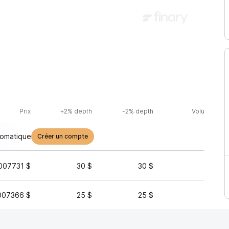
Prix
+2% depth
-2% depth
Volume (24h
tomatique
Créer un compte
007731 $
30 $
30 $
1 
007366 $
25 $
25 $
1 