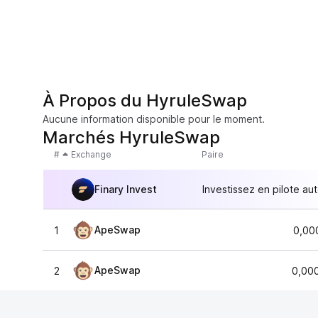
À Propos du HyruleSwap
Aucune information disponible pour le moment.
Marchés HyruleSwap
#
Exchange
Paire
Finary Invest
Investissez en pilote au
ApeSwap
1
0,00
ApeSwap
2
0,00