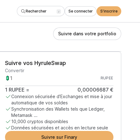
Rechercher
Se connecter
S'inscrire
/
Suivre dans votre portfolio
Suivre vos HyruleSwap
Convertir
RUPEE
1
RUPEE
=
0,00006687 €
Connexion sécurisée d’Exchanges et mise à jour
automatique de vos soldes
Synchronisation des Wallets tels que Ledger,
Metamask ...
10,000 cryptos disponibles
Données sécurisées et accès en lecture seule
Suivre sur Finary