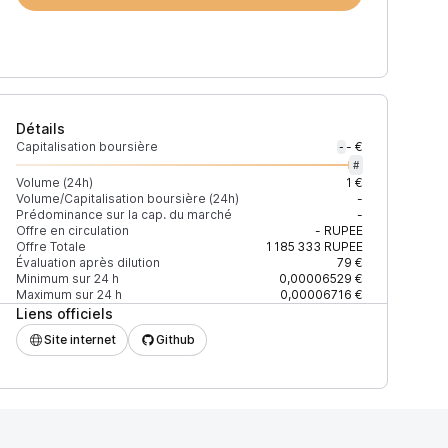
Détails
Capitalisation boursière
- €
-
#
Volume (24h)
1 €
Volume/Capitalisation boursière (24h)
-
Prédominance sur la cap. du marché
-
)
% du volume
Confiance
Mis à jour
Offre en circulation
-
RUPEE
Offre Totale
1 185 333
RUPEE
Évaluation après dilution
79 €
Minimum sur 24 h
0,00006529 €
Maximum sur 24 h
0,00006716 €
Liens officiels
$
100 %
Récemment
ÉLEVÉE
Site internet
Github
$
95,66 %
Récemment
ÉLEVÉE