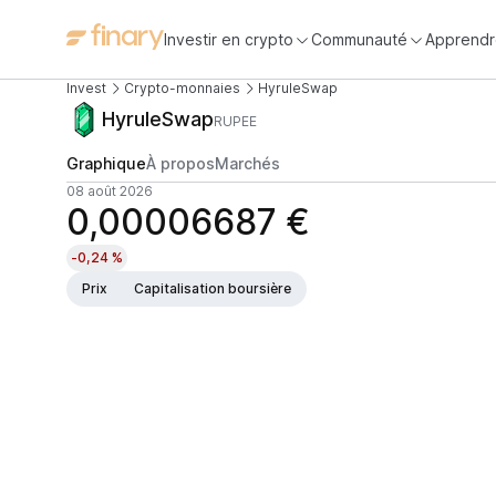
Investir en crypto
Communauté
Apprendr
Invest
Crypto-monnaies
HyruleSwap
HyruleSwap
RUPEE
Graphique
À propos
Marchés
08 août 2026
0,00006687 €
-0,24 %
Prix
Capitalisation boursière