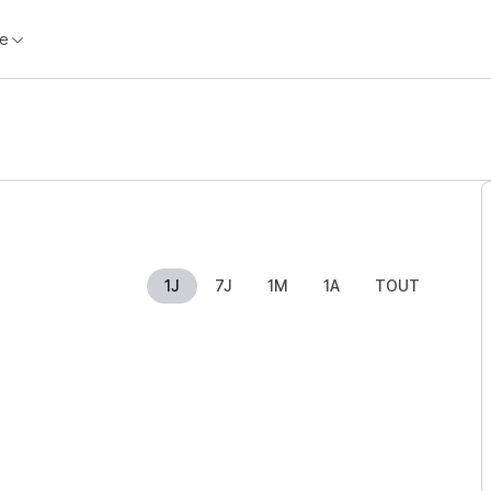
e
1J
7J
1M
1A
TOUT