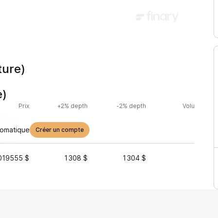
ture)
e)
Prix
+2% depth
-2% depth
Volume (24h
tomatique
Créer un compte
019555 $
1 308 $
1 304 $
4 516 