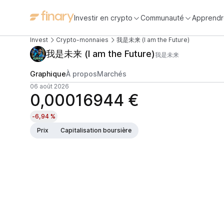
Investir en crypto
Communauté
Apprendr
Invest
Crypto-monnaies
我是未来 (I am the Future)
我是未来 (I am the Future)
我是未来
Graphique
À propos
Marchés
06 août 2026
0,00016944 €
-6,94 %
Prix
Capitalisation boursière