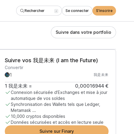
Rechercher
Se connecter
S'inscrire
/
Suivre dans votre portfolio
Suivre vos 我是未来 (I am the Future)
Convertir
我是未来
1
我是未来
=
0,00016944 €
Connexion sécurisée d’Exchanges et mise à jour
automatique de vos soldes
Synchronisation des Wallets tels que Ledger,
Metamask ...
10,000 cryptos disponibles
Données sécurisées et accès en lecture seule
Suivre sur Finary