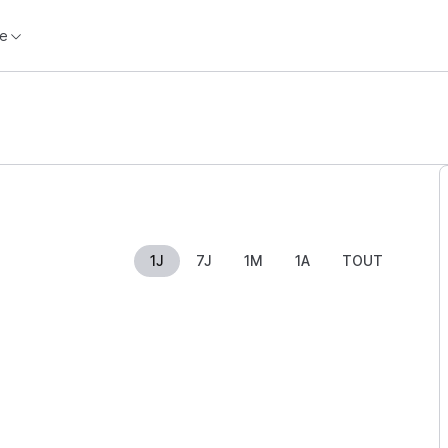
e
1J
7J
1M
1A
TOUT