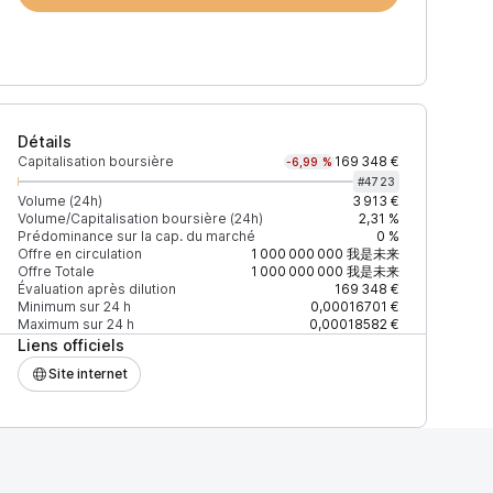
Détails
Capitalisation boursière
169 348 €
-6,99 %
#
4723
Volume (24h)
3 913 €
Volume/Capitalisation boursière (24h)
2,31 %
Prédominance sur la cap. du marché
0 %
)
% du volume
Confiance
Mis à jour
Offre en circulation
1 000 000 000
我是未来
Offre Totale
1 000 000 000
我是未来
Évaluation après dilution
169 348 €
Minimum sur 24 h
0,00016701 €
Maximum sur 24 h
0,00018582 €
Liens officiels
$
100 %
Récemment
ÉLEVÉE
Site internet