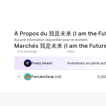
À Propos du 我是未来 (I am the Fu
Aucune information disponible pour le moment.
Marchés 我是未来 (I am the Futur
#
Exchange
Paire
Finary Invest
Investissez en pilote au
PancakeSwap (v2)
1
0,00