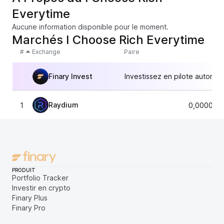
Everytime
Aucune information disponible pour le moment.
Marchés I Choose Rich Everytime
#
Exchange
Paire
Finary Invest
Investissez en pilote automat
Raydium
1
0,000023
PRODUIT
Portfolio Tracker
Investir en crypto
Finary Plus
Finary Pro