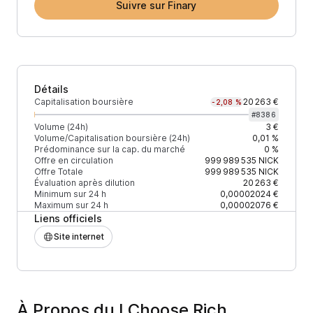
Suivre sur Finary
Détails
Capitalisation boursière
20 263 €
-2,08 %
#
8386
Volume (24h)
3 €
Volume/Capitalisation boursière (24h)
0,01 %
Prédominance sur la cap. du marché
0 %
Offre en circulation
999 989 535
NICK
Offre Totale
999 989 535
NICK
Évaluation après dilution
20 263 €
Minimum sur 24 h
0,00002024 €
Maximum sur 24 h
0,00002076 €
Liens officiels
Site internet
À Propos du I Choose Rich