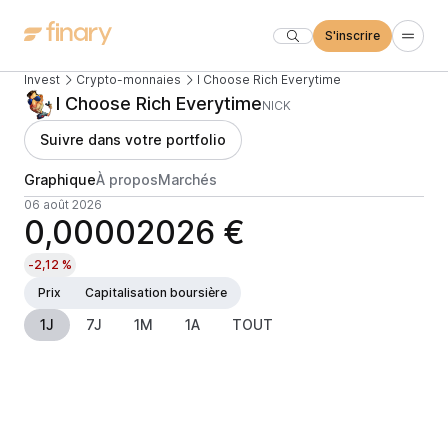
S'inscrire
Invest
Crypto-monnaies
I Choose Rich Everytime
I Choose Rich Everytime
NICK
Suivre dans votre portfolio
Graphique
À propos
Marchés
06 août 2026
0,00002026 €
-2,12 %
Prix
Capitalisation boursière
1J
7J
1M
1A
TOUT