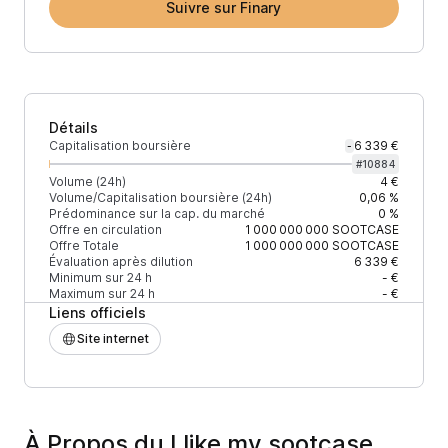
Suivre sur Finary
Détails
Capitalisation boursière
6 339 €
-
#
10884
Volume (24h)
4 €
Volume/Capitalisation boursière (24h)
0,06 %
Prédominance sur la cap. du marché
0 %
Offre en circulation
1 000 000 000
SOOTCASE
Offre Totale
1 000 000 000
SOOTCASE
Évaluation après dilution
6 339 €
Minimum sur 24 h
- €
Maximum sur 24 h
- €
Liens officiels
Site internet
À Propos du I like my sootcase