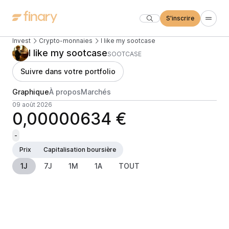
S'inscrire
Invest
Crypto-monnaies
I like my sootcase
I like my sootcase
SOOTCASE
Suivre dans votre portfolio
Graphique
À propos
Marchés
09 août 2026
0,00000634 €
-
Prix
Capitalisation boursière
1J
7J
1M
1A
TOUT