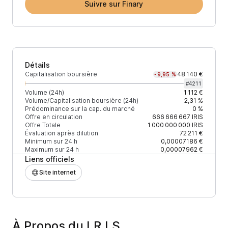
Suivre sur Finary
Détails
Capitalisation boursière
48 140 €
-9,95 %
#
4211
Volume (24h)
1 112 €
Volume/Capitalisation boursière (24h)
2,31 %
Prédominance sur la cap. du marché
0 %
Offre en circulation
666 666 667
IRIS
Offre Totale
1 000 000 000
IRIS
Évaluation après dilution
72 211 €
Minimum sur 24 h
0,00007186 €
Maximum sur 24 h
0,00007962 €
Liens officiels
Site internet
À Propos du I.R.I.S