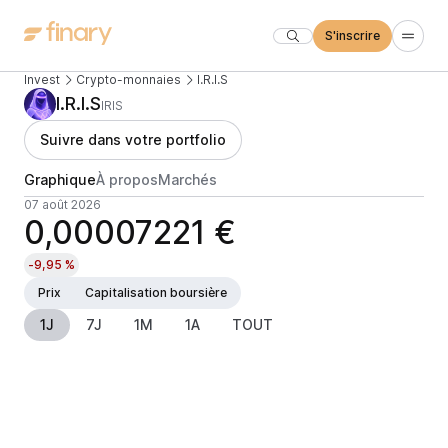
S'inscrire
Invest
Crypto-monnaies
I.R.I.S
I.R.I.S
IRIS
Suivre dans votre portfolio
Graphique
À propos
Marchés
07 août 2026
0,00007221 €
-9,95 %
Prix
Capitalisation boursière
1J
7J
1M
1A
TOUT