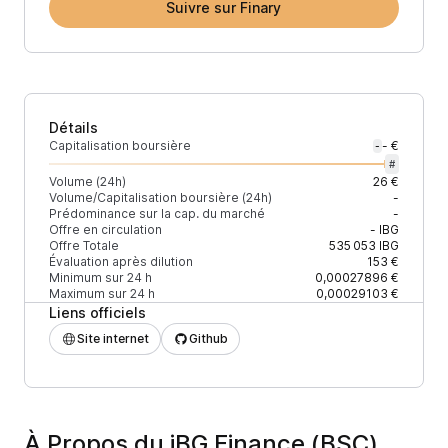
Suivre sur Finary
Détails
Capitalisation boursière
- €
-
#
Volume (24h)
26 €
Volume/Capitalisation boursière (24h)
-
Prédominance sur la cap. du marché
-
Offre en circulation
-
IBG
Offre Totale
535 053
IBG
Évaluation après dilution
153 €
Minimum sur 24 h
0,00027896 €
Maximum sur 24 h
0,00029103 €
Liens officiels
Site internet
Github
À Propos du iBG Finance (BSC)