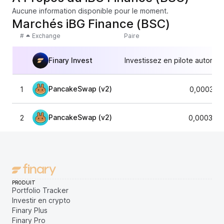
Aucune information disponible pour le moment.
Marchés iBG Finance (BSC)
#
Exchange
Paire
Finary Invest
Investissez en pilote automat
PancakeSwap (v2)
1
0,000333
PancakeSwap (v2)
2
0,000328
PRODUIT
Portfolio Tracker
Investir en crypto
Finary Plus
Finary Pro