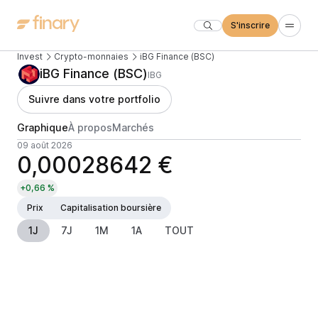
S'inscrire
Invest
Crypto-monnaies
iBG Finance (BSC)
iBG Finance (BSC)
IBG
Suivre dans votre portfolio
Graphique
À propos
Marchés
09 août 2026
0,00028642 €
+0,66 %
Prix
Capitalisation boursière
1J
7J
1M
1A
TOUT