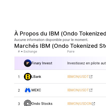
À Propos du IBM (Ondo Tokenized
Aucune information disponible pour le moment.
Marchés IBM (Ondo Tokenized St
#
Exchange
Paire
Finary Invest
Investissez en pilote au
LBank
IBMON
/
USDT
1
MEXC
IBMON
/
USDT
2
Ondo Stocks
IBMON
/
USDON
3