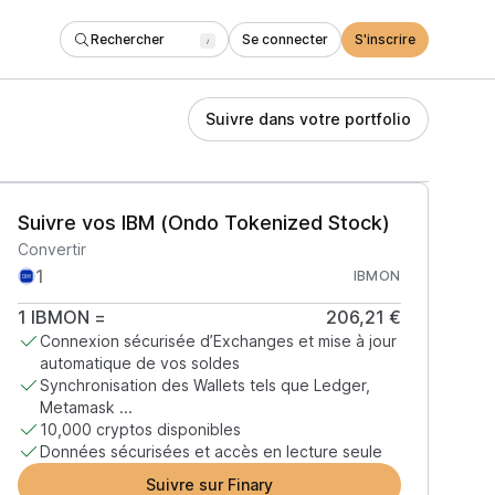
Rechercher
Se connecter
S'inscrire
/
Suivre dans votre portfolio
Suivre vos IBM (Ondo Tokenized Stock)
Convertir
IBMON
1
IBMON
=
206,21 €
Connexion sécurisée d’Exchanges et mise à jour
automatique de vos soldes
Synchronisation des Wallets tels que Ledger,
Metamask ...
10,000 cryptos disponibles
Données sécurisées et accès en lecture seule
Suivre sur Finary