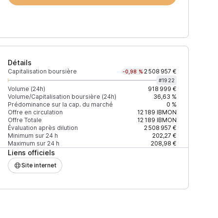
Détails
Capitalisation boursière
2 508 957 €
-0,98 %
#
1922
Volume (24h)
918 999 €
Volume/Capitalisation boursière (24h)
36,63 %
Prédominance sur la cap. du marché
0 %
4h)
% du volume
Confiance
Mis à jour
Offre en circulation
12 189
IBMON
Offre Totale
12 189
IBMON
Évaluation après dilution
2 508 957 €
Minimum sur 24 h
202,27 €
Maximum sur 24 h
208,98 €
Liens officiels
1 $
93,65 %
Récemment
ÉLEVÉE
Site internet
1 $
5,52 %
Récemment
ÉLEVÉE
7 $
0,83 %
Récemment
ÉLEVÉE