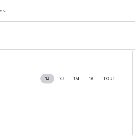
e
1J
7J
1M
1A
TOUT