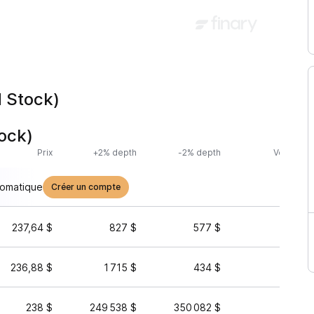
 Stock)
ock)
Prix
+2% depth
-2% depth
Volume (2
tomatique
Créer un compte
237,64 $
827 $
577 $
991 68
236,88 $
1 715 $
434 $
58 50
238 $
249 538 $
350 082 $
8 73