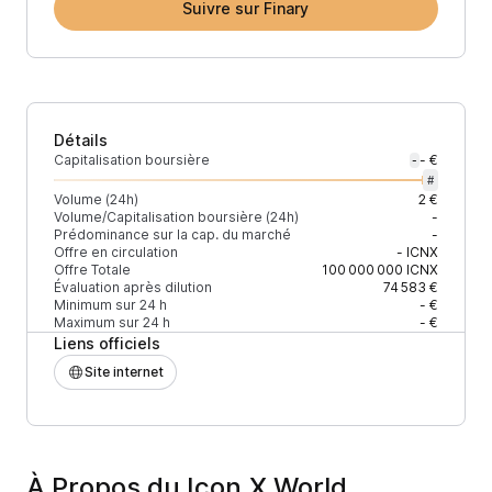
Suivre sur Finary
Détails
Capitalisation boursière
- €
-
#
Volume (24h)
2 €
Volume/Capitalisation boursière (24h)
-
Prédominance sur la cap. du marché
-
Offre en circulation
-
ICNX
Offre Totale
100 000 000
ICNX
Évaluation après dilution
74 583 €
Minimum sur 24 h
- €
Maximum sur 24 h
- €
Liens officiels
Site internet
À Propos du Icon.X World