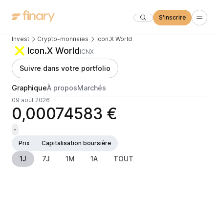
S'inscrire
Invest
Crypto-monnaies
Icon.X World
Icon.X World
ICNX
Suivre dans votre portfolio
Graphique
À propos
Marchés
09 août 2026
0,00074583 €
-
Prix
Capitalisation boursière
1J
7J
1M
1A
TOUT