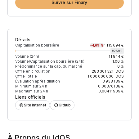
Suivre sur Finary
Détails
Capitalisation boursière
1 115 694 €
-4,69 %
#
2599
Volume (24h)
11 844 €
Volume/Capitalisation boursière (24h)
1,06 %
Prédominance sur la cap. du marché
0 %
Offre en circulation
283 301 321
IDOS
Offre Totale
1 000 000 000
IDOS
Évaluation après dilution
3 938 189 €
Minimum sur 24 h
0,00376138 €
Maximum sur 24 h
0,00411909 €
Liens officiels
Site internet
Github
À Propos du IdOS