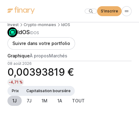
S'inscrire
Invest
Crypto-monnaies
IdOS
IdOS
IDOS
Suivre dans votre portfolio
Graphique
À propos
Marchés
08 août 2026
0,00393819 €
-4,71 %
Prix
Capitalisation boursière
1J
7J
1M
1A
TOUT