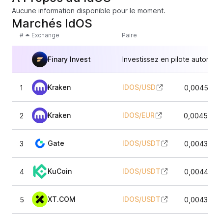
Aucune information disponible pour le moment.
Marchés IdOS
#
Exchange
Paire
Finary Invest
Investissez en pilote automat
Kraken
IDOS
/
USD
1
0,0045624
Kraken
IDOS
/
EUR
2
0,0045459
Gate
IDOS
/
USDT
3
0,0043486
KuCoin
IDOS
/
USDT
4
0,0044076
XT.COM
IDOS
/
USDT
5
0,0043646