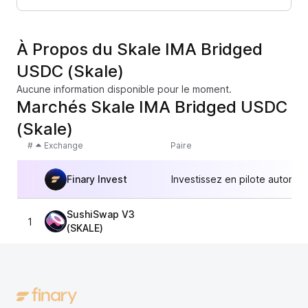
À Propos du Skale IMA Bridged
USDC (Skale)
Aucune information disponible pour le moment.
Marchés Skale IMA Bridged USDC
(Skale)
#
Exchange
Paire
Finary Invest
Investissez en pilote automat
SushiSwap V3
1
1,0
(SKALE)