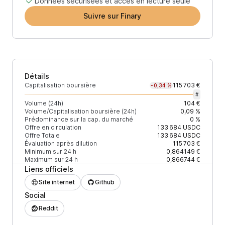
Données sécurisées et accès en lecture seule
Suivre sur Finary
Détails
Capitalisation boursière
115 703 €
-0,34 %
#
Volume (24h)
104 €
Volume/Capitalisation boursière (24h)
0,09 %
Prédominance sur la cap. du marché
0 %
Offre en circulation
133 684
USDC
Offre Totale
133 684
USDC
Évaluation après dilution
115 703 €
Minimum sur 24 h
0,864149 €
Maximum sur 24 h
0,866744 €
Liens officiels
Site internet
Github
Social
Reddit