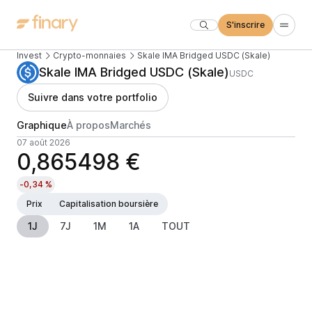
S'inscrire
Invest
Crypto-monnaies
Skale IMA Bridged USDC (Skale)
Skale IMA Bridged USDC (Skale)
USDC
Suivre dans votre portfolio
Graphique
À propos
Marchés
07 août 2026
0,865498 €
-0,34 %
Prix
Capitalisation boursière
1J
7J
1M
1A
TOUT