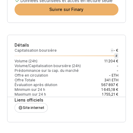
Données sécurisées et accès en lecture seule
Suivre sur Finary
Détails
Capitalisation boursière
- €
-
#
Volume (24h)
11 204 €
Volume/Capitalisation boursière (24h)
-
Prédominance sur la cap. du marché
-
Offre en circulation
-
ETH
Offre Totale
341
ETH
Évaluation après dilution
567 897 €
Minimum sur 24 h
1 645,18 €
Maximum sur 24 h
1 755,21 €
Liens officiels
Site internet