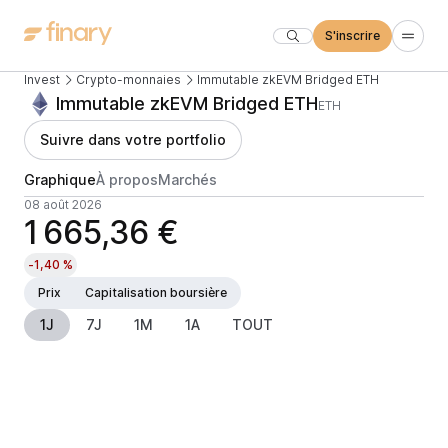
S'inscrire
Invest
Crypto-monnaies
Immutable zkEVM Bridged ETH
Immutable zkEVM Bridged ETH
ETH
Suivre dans votre portfolio
Graphique
À propos
Marchés
08 août 2026
1 665,36 €
-1,40 %
Prix
Capitalisation boursière
1J
7J
1M
1A
TOUT