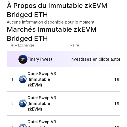
À Propos du Immutable zkEVM
Bridged ETH
Aucune information disponible pour le moment.
Marchés Immutable zkEVM
Bridged ETH
#
Exchange
Paire
Finary Invest
Investissez en pilote automat
QuickSwap V3
(Immutable
1
1 926,
zkEVM)
QuickSwap V3
(Immutable
2
1 916,
zkEVM)
QuickSwap V3