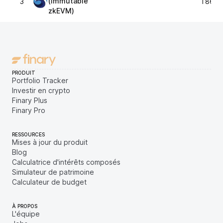
(Immutable
3
1 862,
zkEVM)
PRODUIT
Portfolio Tracker
Investir en crypto
Finary Plus
Finary Pro
RESSOURCES
Mises à jour du produit
Blog
Calculatrice d'intérêts composés
Simulateur de patrimoine
Calculateur de budget
À PROPOS
L'équipe