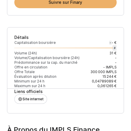
Suivre sur Finary
Détails
Capitalisation boursière
- €
-
#
Volume (24h)
31 €
Volume/Capitalisation boursière (24h)
-
Prédominance sur la cap. du marché
-
Offre en circulation
-
IMPLS
Offre Totale
300 000
IMPLS
Évaluation après dilution
15 244 €
Minimum sur 24 h
0,04789089 €
Maximum sur 24 h
0,061265 €
Liens officiels
Site internet
À Propos du IMPLS Finance