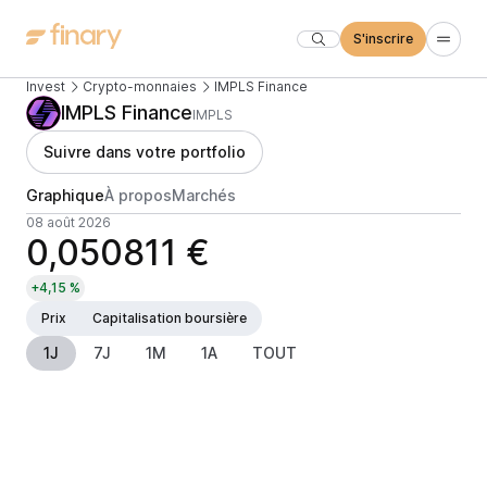
S'inscrire
Invest
Crypto-monnaies
IMPLS Finance
IMPLS Finance
IMPLS
Suivre dans votre portfolio
Graphique
À propos
Marchés
08 août 2026
0,050811 €
+4,15 %
Prix
Capitalisation boursière
1J
7J
1M
1A
TOUT