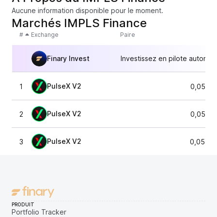
Aucune information disponible pour le moment.
Marchés IMPLS Finance
#
Exchange
Paire
Finary Invest
Investissez en pilote automat
PulseX V2
1
0,0587
PulseX V2
2
0,0587
PulseX V2
3
0,05580
PRODUIT
Portfolio Tracker