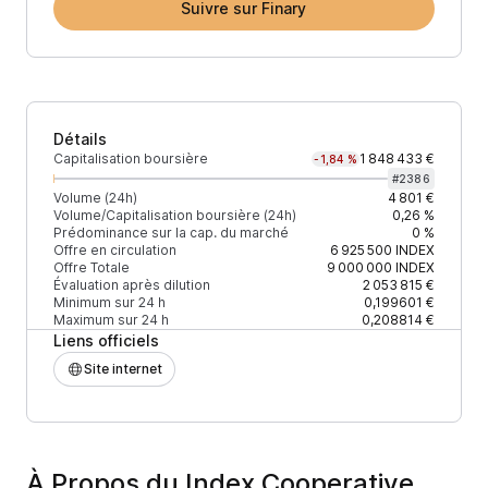
Suivre sur Finary
Détails
Capitalisation boursière
1 848 433 €
-1,84 %
#
2386
Volume (24h)
4 801 €
Volume/Capitalisation boursière (24h)
0,26 %
Prédominance sur la cap. du marché
0 %
Offre en circulation
6 925 500
INDEX
Offre Totale
9 000 000
INDEX
Évaluation après dilution
2 053 815 €
Minimum sur 24 h
0,199601 €
Maximum sur 24 h
0,208814 €
Liens officiels
Site internet
À Propos du Index Cooperative