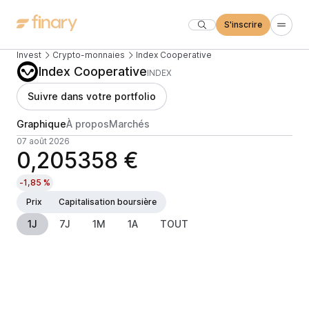
S'inscrire
Invest
Crypto-monnaies
Index Cooperative
Index Cooperative
INDEX
Suivre dans votre portfolio
Graphique
À propos
Marchés
07 août 2026
0,205358 €
-1,85 %
Prix
Capitalisation boursière
1J
7J
1M
1A
TOUT