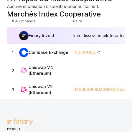
Aucune information disponible pour le moment.
Marchés Index Cooperative
#
Exchange
Paire
Finary Invest
Investissez en pilote automat
Coinbase Exchange
INDEX
/
USD
1
Uniswap V4
2
(Ethereum)
Uniswap V2
0X0954906DA0BF32D5479E
3
(Ethereum)
PRODUIT