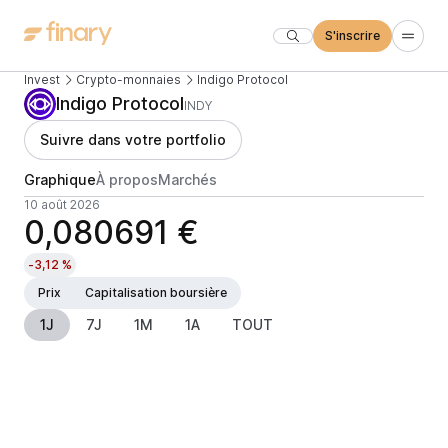
S'inscrire
Invest
Crypto-monnaies
Indigo Protocol
Indigo Protocol
INDY
Suivre dans votre portfolio
Graphique
À propos
Marchés
10 août 2026
0,080691 €
-3,12 %
Prix
Capitalisation boursière
1J
7J
1M
1A
TOUT