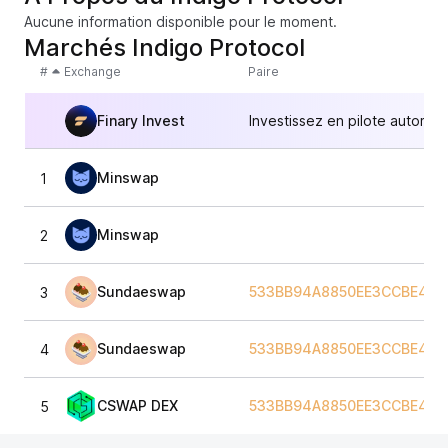
Aucune information disponible pour le moment.
Marchés Indigo Protocol
#
Exchange
Paire
Finary Invest
Investissez en pilote automat
Minswap
1
Minswap
2
Sundaeswap
533BB94A8850EE3CCBE483
3
Sundaeswap
533BB94A8850EE3CCBE483
4
CSWAP DEX
533BB94A8850EE3CCBE483
5