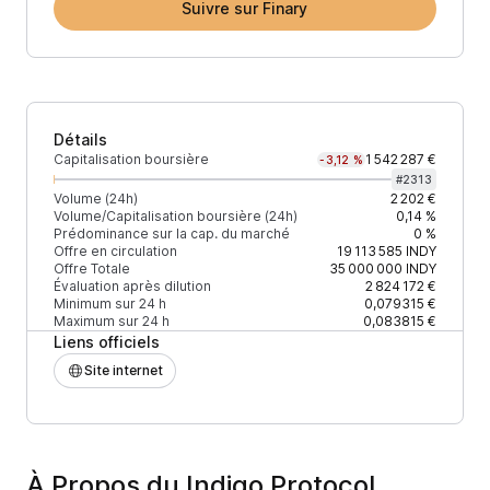
Suivre sur Finary
Détails
Capitalisation boursière
1 542 287 €
-3,12 %
#
2313
Volume (24h)
2 202 €
Volume/Capitalisation boursière (24h)
0,14 %
Prédominance sur la cap. du marché
0 %
Offre en circulation
19 113 585
INDY
Offre Totale
35 000 000
INDY
Évaluation après dilution
2 824 172 €
Minimum sur 24 h
0,079315 €
Maximum sur 24 h
0,083815 €
Liens officiels
Site internet
À Propos du Indigo Protocol