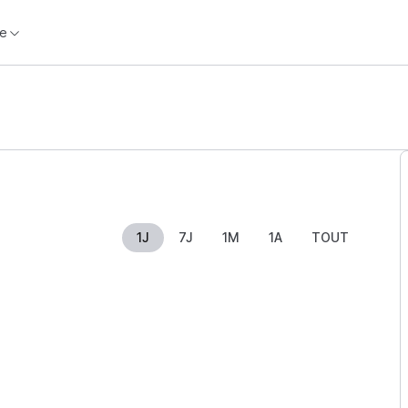
e
1J
7J
1M
1A
TOUT