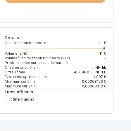
Détails
Capitalisation boursière
- €
-
#
Volume (24h)
11 €
Volume/Capitalisation boursière (24h)
-
Prédominance sur la cap. du marché
-
)
% du volume
Confiance
Mis à jour
Offre en circulation
-
INFTEE
Offre Totale
48 698 035
INFTEE
Évaluation après dilution
4 007 €
Minimum sur 24 h
0,00008123 €
Maximum sur 24 h
0,00008312 €
Liens officiels
$
50,81 %
Récemment
ÉLEVÉE
Site internet
$
49,19 %
Récemment
ÉLEVÉE