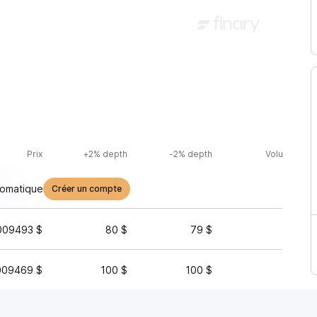
Prix
+2% depth
-2% depth
Volume (24h
tomatique
Créer un compte
009493 $
80 $
79 $
6 
009469 $
100 $
100 $
6 