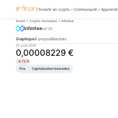
Investir en crypto
Communauté
Apprendr
Invest
Crypto-monnaies
Infinitee
Infinitee
INFTEE
Graphique
À propos
Marchés
07 août 2026
0,00008229 €
-0,72 %
Prix
Capitalisation boursière