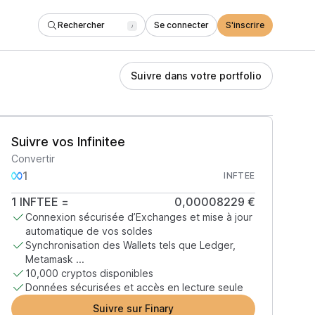
Rechercher
Se connecter
S'inscrire
/
Suivre dans votre portfolio
Suivre vos Infinitee
Convertir
INFTEE
1
INFTEE
=
0,00008229 €
Connexion sécurisée d’Exchanges et mise à jour
automatique de vos soldes
Synchronisation des Wallets tels que Ledger,
Metamask ...
10,000 cryptos disponibles
Données sécurisées et accès en lecture seule
Suivre sur Finary