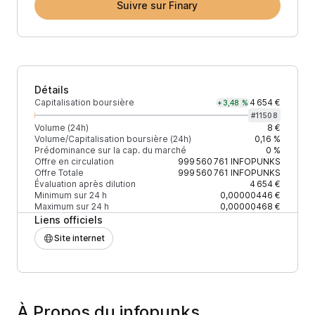
Suivre sur Finary
Détails
Capitalisation boursière
4 654 €
+3,48 %
#
11508
Volume (24h)
8 €
Volume/Capitalisation boursière (24h)
0,16 %
Prédominance sur la cap. du marché
0 %
Offre en circulation
999 560 761
INFOPUNKS
Offre Totale
999 560 761
INFOPUNKS
Évaluation après dilution
4 654 €
Minimum sur 24 h
0,00000446 €
Maximum sur 24 h
0,00000468 €
Liens officiels
Site internet
À Propos du infopunks