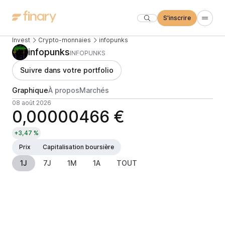
S'inscrire
Invest
Crypto-monnaies
infopunks
infopunks
INFOPUNKS
Suivre dans votre portfolio
Graphique
À propos
Marchés
08 août 2026
0,00000466 €
+3,47 %
Prix
Capitalisation boursière
1J
7J
1M
1A
TOUT