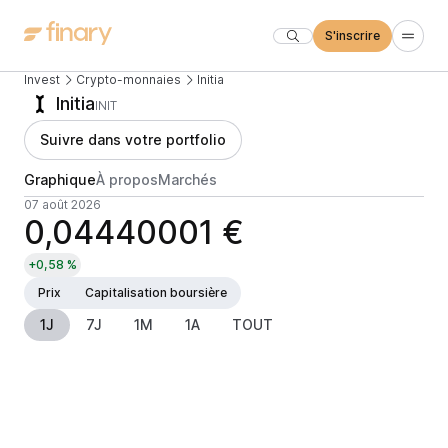
S'inscrire
Invest
Crypto-monnaies
Initia
Initia
INIT
Suivre dans votre portfolio
Graphique
À propos
Marchés
07 août 2026
0,04440001 €
+0,58 %
Prix
Capitalisation boursière
1J
7J
1M
1A
TOUT