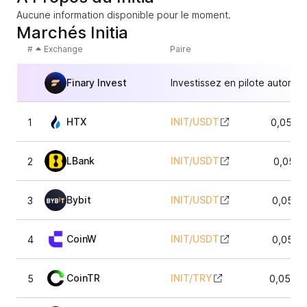
Aucune information disponible pour le moment.
Marchés Initia
#
Exchange
Paire
Finary Invest
Investissez en pilote automat
HTX
INIT
/
USDT
1
0,0516
LBank
INIT
/
USDT
2
0,0511
Bybit
INIT
/
USDT
3
0,0512
CoinW
INIT
/
USDT
4
0,0511
CoinTR
INIT
/
TRY
5
0,0509