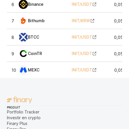
Binance
INIT
/
USDT
6
0,0512
Bithumb
INIT
/
KRW
7
0,0513
BTCC
INIT
/
USDT
8
0,0512
CoinTR
INIT
/
USDT
9
0,0512
MEXC
INIT
/
USDT
10
0,0511
PRODUIT
Portfolio Tracker
Investir en crypto
Finary Plus