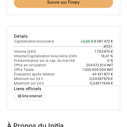
Suivre sur Finary
Détails
Capitalisation boursière
9 087 472 €
+0,64 %
#
1121
Volume (24h)
1 763 815 €
Volume/Capitalisation boursière (24h)
19,41 %
Prédominance sur la cap. du marché
0 %
Offre en circulation
204 572 614
INIT
Offre Totale
1 000 000 000
INIT
Évaluation après dilution
44 421 877 €
Minimum sur 24 h
0,04397979 €
Maximum sur 24 h
0,04571949 €
Liens officiels
Site internet
À Propos du Initia