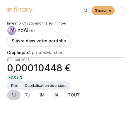
S'inscrire
Invest
Crypto-monnaies
InoAi
InoAi
INO
Suivre dans votre portfolio
Graphique
À propos
Marchés
09 août 2026
0,00010448 €
+3,09 %
Prix
Capitalisation boursière
1J
7J
1M
1A
TOUT