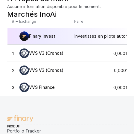
Aucune information disponible pour le moment.
Marchés InoAi
#
Exchange
Paire
Finary Invest
Investissez en pilote automat
VVS V3 (Cronos)
1
0,000120
VVS V3 (Cronos)
2
0,000121
VVS Finance
3
0,000121
PRODUIT
Portfolio Tracker