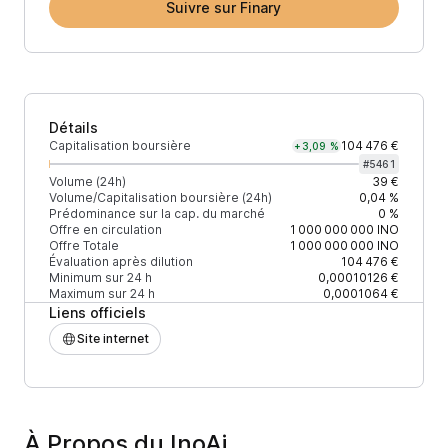
Suivre sur Finary
Détails
Capitalisation boursière
104 476 €
+3,09 %
#
5461
Volume (24h)
39 €
Volume/Capitalisation boursière (24h)
0,04 %
Prédominance sur la cap. du marché
0 %
Offre en circulation
1 000 000 000
INO
Offre Totale
1 000 000 000
INO
Évaluation après dilution
104 476 €
Minimum sur 24 h
0,00010126 €
Maximum sur 24 h
0,0001064 €
Liens officiels
Site internet
À Propos du InoAi