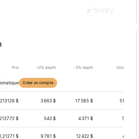
n
Prix
+2% depth
-2% depth
Volume (24h
tomatique
Créer un compte
,213129 $
3 663 $
17 585 $
517 645 
213772 $
543 $
4 371 $
53 557 
0,21271 $
9 781 $
12 422 $
43 238 