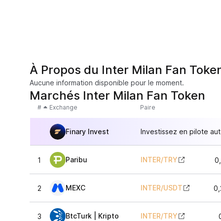
À Propos du Inter Milan Fan Toke
Aucune information disponible pour le moment.
Marchés Inter Milan Fan Token
#
Exchange
Paire
Finary Invest
Investissez en pilote au
Paribu
INTER
/
TRY
1
0
MEXC
INTER
/
USDT
2
0,
BtcTurk | Kripto
INTER
/
TRY
3