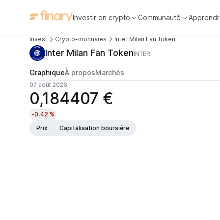
Investir en crypto
Communauté
Apprendr
Invest
Crypto-monnaies
Inter Milan Fan Token
Inter Milan Fan Token
INTER
Graphique
À propos
Marchés
07 août 2026
0,184407 €
-0,42 %
Prix
Capitalisation boursière