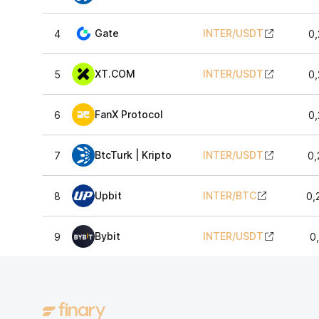
Gate
INTER
/
USDT
4
0,
XT.COM
INTER
/
USDT
5
0,
FanX Protocol
6
0,
BtcTurk | Kripto
INTER
/
USDT
7
0,
Upbit
INTER
/
BTC
8
0,
Bybit
INTER
/
USDT
9
0