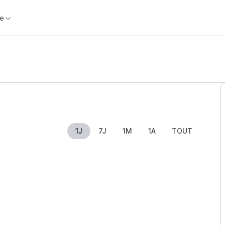
e
1J
7J
1M
1A
TOUT