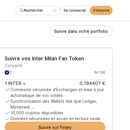
Rechercher
Se connecter
S'inscrire
/
Suivre dans votre portfolio
Suivre vos Inter Milan Fan Token
Convertir
INTER
1
INTER
=
0,184407 €
Connexion sécurisée d’Exchanges et mise à jour
automatique de vos soldes
Synchronisation des Wallets tels que Ledger,
Metamask ...
10,000 cryptos disponibles
Données sécurisées et accès en lecture seule
Suivre sur Finary