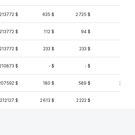
213772 $
635 $
2 725 $
3 184 
213772 $
112 $
94 $
2 542 
213772 $
233 $
233 $
48 
210873 $
- $
- $
10 
207592 $
180 $
589 $
27 210 
,212127 $
2 613 $
2 222 $
15 221 