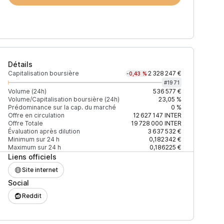
Détails
Capitalisation boursière
2 328 247 €
-0,43 %
#
1971
Volume (24h)
536 577 €
Volume/Capitalisation boursière (24h)
23,05 %
Prédominance sur la cap. du marché
0 %
)
% du volume
Confiance
Mis à jour
Offre en circulation
12 627 147
INTER
Offre Totale
19 728 000
INTER
Évaluation après dilution
3 637 532 €
Minimum sur 24 h
0,182342 €
Maximum sur 24 h
0,186225 €
Liens officiels
$
83,46 %
Récemment
ÉLEVÉE
Site internet
Social
$
8,63 %
Récemment
ÉLEVÉE
Reddit
$
6,97 %
Récemment
ÉLEVÉE