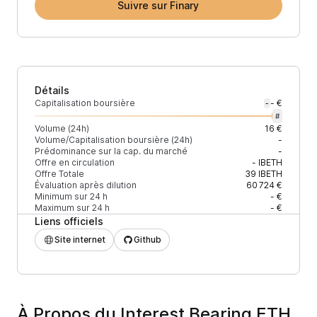
Suivre sur Finary
Détails
Capitalisation boursière
- €
-
#
Volume (24h)
16 €
Volume/Capitalisation boursière (24h)
-
Prédominance sur la cap. du marché
-
Offre en circulation
-
IBETH
Offre Totale
39
IBETH
Évaluation après dilution
60 724 €
Minimum sur 24 h
- €
Maximum sur 24 h
- €
Liens officiels
Site internet
Github
À Propos du Interest Bearing ETH