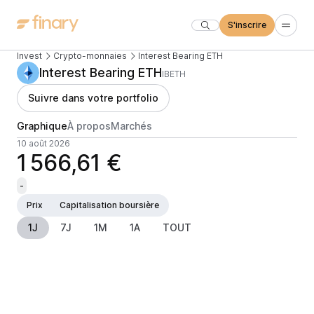
S'inscrire
Invest
Crypto-monnaies
Interest Bearing ETH
Interest Bearing ETH
IBETH
Suivre dans votre portfolio
Graphique
À propos
Marchés
10 août 2026
1 566,61 €
-
Prix
Capitalisation boursière
1J
7J
1M
1A
TOUT