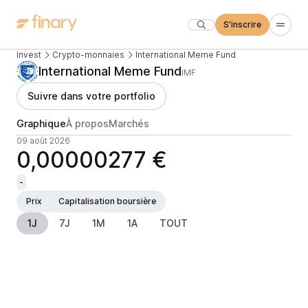
S'inscrire
Invest
Crypto-monnaies
International Meme Fund
International Meme Fund
IMF
Suivre dans votre portfolio
Graphique
À propos
Marchés
09 août 2026
0,00000277 €
-
Prix
Capitalisation boursière
1J
7J
1M
1A
TOUT