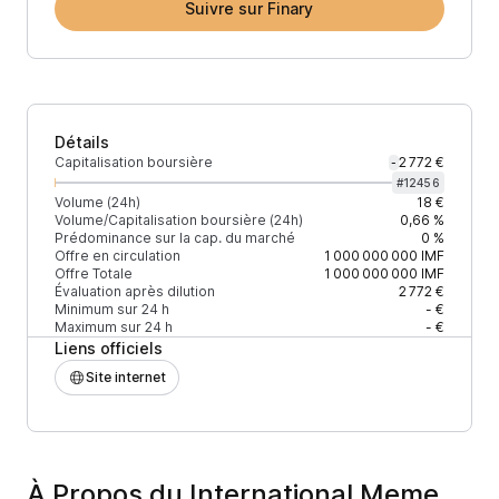
Suivre sur Finary
Détails
Capitalisation boursière
2 772 €
-
#
12456
Volume (24h)
18 €
Volume/Capitalisation boursière (24h)
0,66 %
Prédominance sur la cap. du marché
0 %
Offre en circulation
1 000 000 000
IMF
Offre Totale
1 000 000 000
IMF
Évaluation après dilution
2 772 €
Minimum sur 24 h
- €
Maximum sur 24 h
- €
Liens officiels
Site internet
À Propos du International Meme