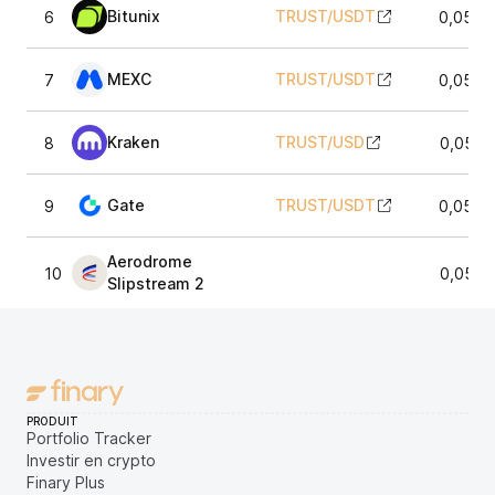
Bitunix
TRUST
/
USDT
6
0,0524
MEXC
TRUST
/
USDT
7
0,0527
Kraken
TRUST
/
USD
8
0,0524
Gate
TRUST
/
USDT
9
0,0525
Aerodrome
10
0,0523
Slipstream 2
PRODUIT
Portfolio Tracker
Investir en crypto
Finary Plus