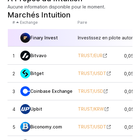
Aucune information disponible pour le moment.
Marchés Intuition
#
Exchange
Paire
Finary Invest
Investissez en pilote automat
Bitvavo
TRUST
/
EUR
1
0,0526
Bitget
TRUST
/
USDT
2
0,0525
Coinbase Exchange
TRUST
/
USD
3
0,0524
Upbit
TRUST
/
KRW
4
0,0524
Biconomy.com
TRUST
/
USDT
5
0,0523