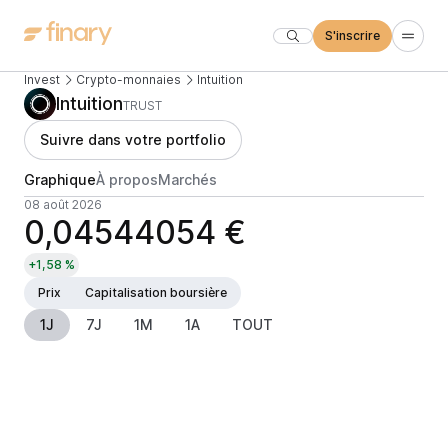
S'inscrire
Invest
Crypto-monnaies
Intuition
Intuition
TRUST
Suivre dans votre portfolio
Graphique
À propos
Marchés
08 août 2026
0,04544054 €
+1,58 %
Prix
Capitalisation boursière
1J
7J
1M
1A
TOUT