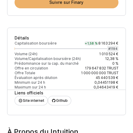
Suivre sur Finary
Détails
Capitalisation boursière
8 163 294 €
+1,58 %
#
1194
Volume (24h)
1 010 524 €
Volume/Capitalisation boursière (24h)
12,38 %
Prédominance sur la cap. du marché
0 %
Offre en circulation
179 647 832
TRUST
Offre Totale
1 000 000 000
TRUST
Évaluation après dilution
45 440 539 €
Minimum sur 24 h
0,04451198 €
Maximum sur 24 h
0,04643419 €
Liens officiels
Site internet
Github
À Propos du Intuition