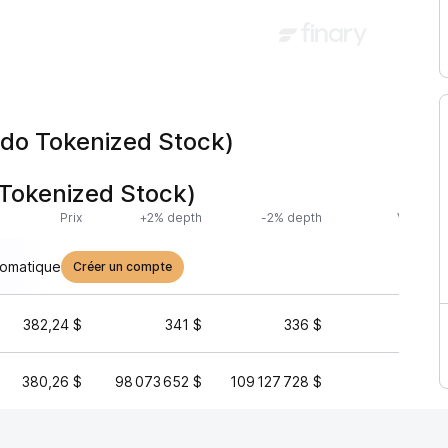
ndo Tokenized Stock)
 Tokenized Stock)
Prix
+2% depth
-2% depth
Volume 
tomatique
Créer un compte
382,24 $
341 $
336 $
54 0
380,26 $
98 073 652 $
109 127 728 $
1