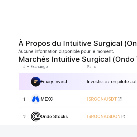
À Propos du Intuitive Surgical (O
Aucune information disponible pour le moment.
Marchés Intuitive Surgical (Ondo
#
Exchange
Paire
Finary Invest
Investissez en pilote au
MEXC
ISRGON
/
USDT
1
Ondo Stocks
ISRGON
/
USDON
2