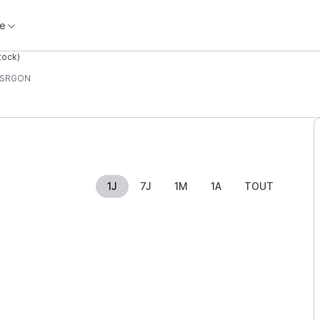
e
tock)
ISRGON
1J
7J
1M
1A
TOUT