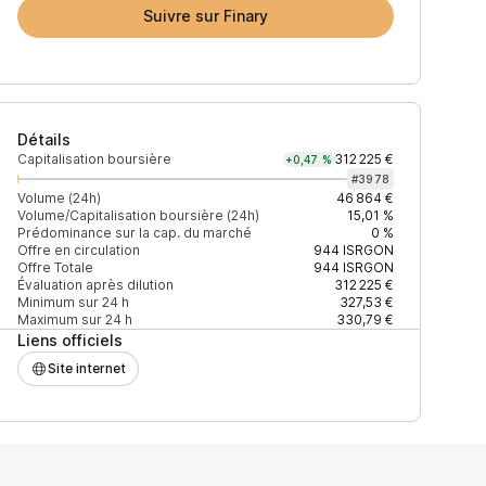
Suivre sur Finary
Détails
Capitalisation boursière
312 225 €
+0,47 %
#
3978
Volume (24h)
46 864 €
Volume/Capitalisation boursière (24h)
15,01 %
Prédominance sur la cap. du marché
0 %
(24h)
% du volume
Confiance
Mis à jour
Offre en circulation
944
ISRGON
Offre Totale
944
ISRGON
Évaluation après dilution
312 225 €
Minimum sur 24 h
327,53 €
Maximum sur 24 h
330,79 €
Liens officiels
59 $
99,79 %
Récemment
ÉLEVÉE
Site internet
16 $
0,21 %
Récemment
ÉLEVÉE