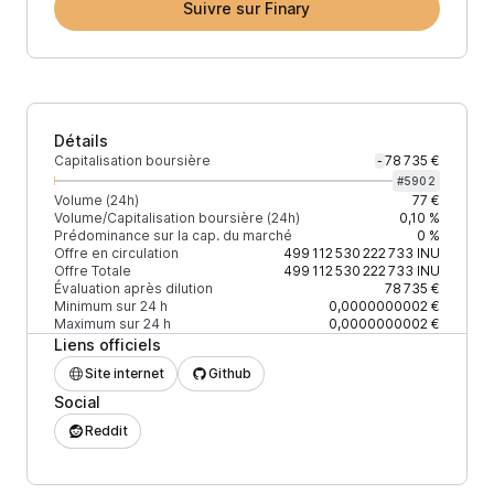
Suivre sur Finary
Détails
Capitalisation boursière
78 735 €
-
#
5902
Volume (24h)
77 €
Volume/Capitalisation boursière (24h)
0,10 %
Prédominance sur la cap. du marché
0 %
Offre en circulation
499 112 530 222 733
INU
Offre Totale
499 112 530 222 733
INU
Évaluation après dilution
78 735 €
Minimum sur 24 h
0,0000000002 €
Maximum sur 24 h
0,0000000002 €
Liens officiels
Site internet
Github
Social
Reddit