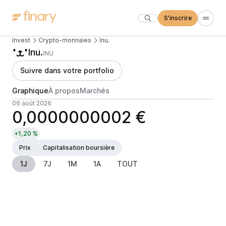
S'inscrire
Invest
Crypto-monnaies
Inu.
Inu.
INU
Suivre dans votre portfolio
Graphique
À propos
Marchés
06 août 2026
0,0000000002 €
+1,20 %
Prix
Capitalisation boursière
1J
7J
1M
1A
TOUT