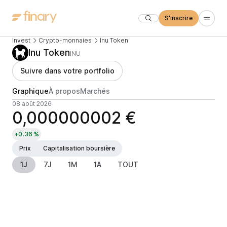
S'inscrire
Invest
Crypto-monnaies
Inu Token
Inu Token
INU
Suivre dans votre portfolio
Graphique
À propos
Marchés
08 août 2026
0,000000002 €
+0,36 %
Prix
Capitalisation boursière
1J
7J
1M
1A
TOUT