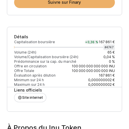
Suivre sur Finary
Détails
Capitalisation boursière
167 861 €
+0,36 %
#
4747
Volume (24h)
65 €
Volume/Capitalisation boursière (24h)
0,04 %
Prédominance sur la cap. du marché
0 %
Offre en circulation
100 000 000 000 000
INU
Offre Totale
100 000 000 000 000
INU
Évaluation après dilution
167 861 €
Minimum sur 24 h
0,000000002 €
Maximum sur 24 h
0,000000002 €
Liens officiels
Site internet
À Propos du Inu Token