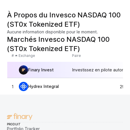
À Propos du Invesco NASDAQ 100
(ST0x Tokenized ETF)
Aucune information disponible pour le moment.
Marchés Invesco NASDAQ 100
(ST0x Tokenized ETF)
#
Exchange
Paire
Finary Invest
Investissez en pilote automat
Hydrex Integral
1
297,
PRODUIT
Portfolio Tracker