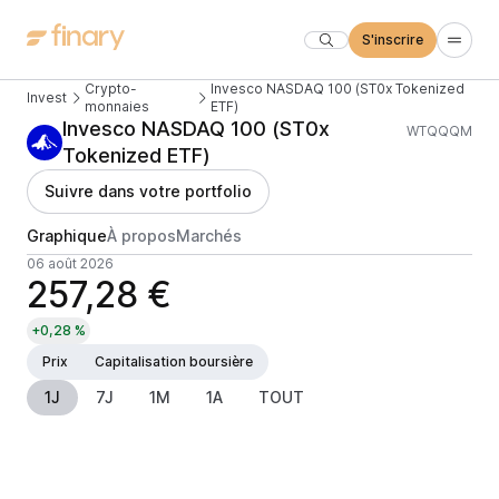
S'inscrire
Crypto-
Invesco NASDAQ 100 (ST0x Tokenized
Invest
monnaies
ETF)
Invesco NASDAQ 100 (ST0x
WTQQQM
Tokenized ETF)
Suivre dans votre portfolio
Graphique
À propos
Marchés
06 août 2026
257,28 €
+0,28 %
Prix
Capitalisation boursière
1J
7J
1M
1A
TOUT