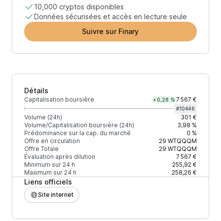
10,000 cryptos disponibles
Données sécurisées et accès en lecture seule
Suivre sur Finary
Détails
Capitalisation boursière
7 567 €
+0,28 %
#
10446
Volume (24h)
301 €
Volume/Capitalisation boursière (24h)
3,98 %
Prédominance sur la cap. du marché
0 %
Offre en circulation
29
WTQQQM
Offre Totale
29
WTQQQM
Évaluation après dilution
7 567 €
Minimum sur 24 h
255,92 €
Maximum sur 24 h
258,26 €
Liens officiels
Site internet