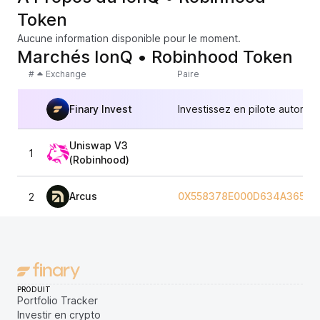
Token
Aucune information disponible pour le moment.
Marchés IonQ • Robinhood Token
#
Exchange
Paire
Finary Invest
Investissez en pilote automat
Uniswap V3
1
(Robinhood)
Arcus
0X558378E000D634A36593
2
PRODUIT
Portfolio Tracker
Investir en crypto