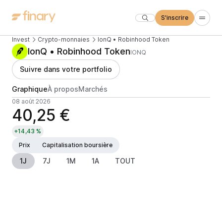
S'inscrire
Invest
Crypto-monnaies
IonQ • Robinhood Token
IonQ • Robinhood Token
IONQ
Suivre dans votre portfolio
Graphique
À propos
Marchés
08 août 2026
40,25 €
+14,43 %
Prix
Capitalisation boursière
1J
7J
1M
1A
TOUT