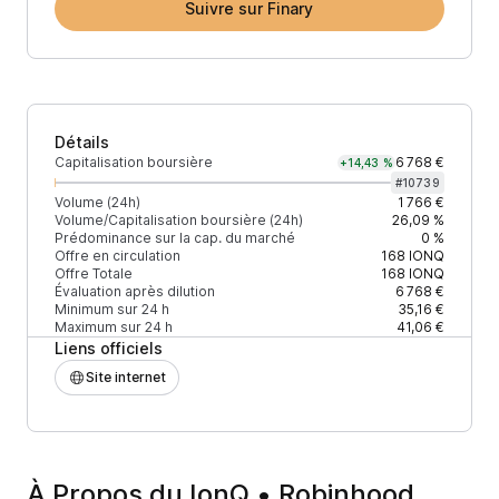
Suivre sur Finary
Détails
Capitalisation boursière
6 768 €
+14,43 %
#
10739
Volume (24h)
1 766 €
Volume/Capitalisation boursière (24h)
26,09 %
Prédominance sur la cap. du marché
0 %
Offre en circulation
168
IONQ
Offre Totale
168
IONQ
Évaluation après dilution
6 768 €
Minimum sur 24 h
35,16 €
Maximum sur 24 h
41,06 €
Liens officiels
Site internet
À Propos du IonQ • Robinhood