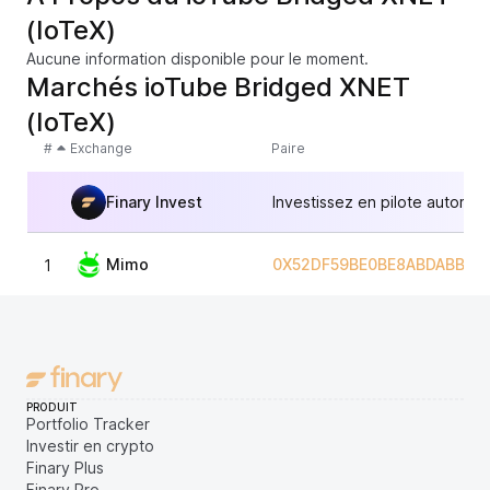
(IoTeX)
Aucune information disponible pour le moment.
Marchés ioTube Bridged XNET
(IoTeX)
#
Exchange
Paire
Finary Invest
Investissez en pilote automat
Mimo
0X52DF59BE0BE8ABDABBA9
1
PRODUIT
Portfolio Tracker
Investir en crypto
Finary Plus
Finary Pro