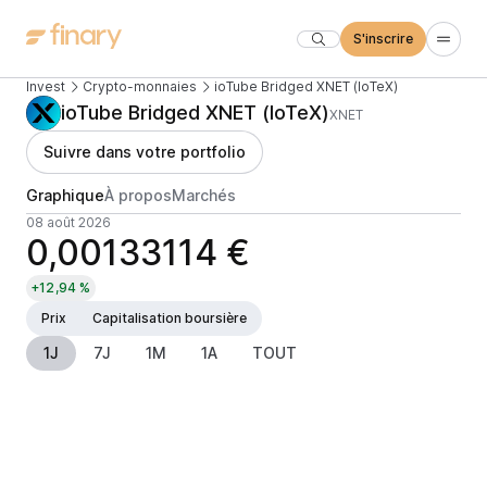
S'inscrire
Invest
Crypto-monnaies
ioTube Bridged XNET (IoTeX)
ioTube Bridged XNET (IoTeX)
XNET
Suivre dans votre portfolio
Graphique
À propos
Marchés
08 août 2026
0,00133114 €
+12,94 %
Prix
Capitalisation boursière
1J
7J
1M
1A
TOUT