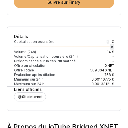
Suivre sur Finary
Détails
Capitalisation boursière
- €
-
#
Volume (24h)
14 €
Volume/Capitalisation boursière (24h)
-
Prédominance sur la cap. du marché
-
Offre en circulation
-
XNET
Offre Totale
569 804
XNET
Évaluation après dilution
758 €
Minimum sur 24 h
0,00116775 €
Maximum sur 24 h
0,00133121 €
Liens officiels
Site internet
À Propos du ioTube Bridged XNET