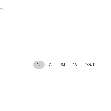
e
1J
7J
1M
1A
TOUT