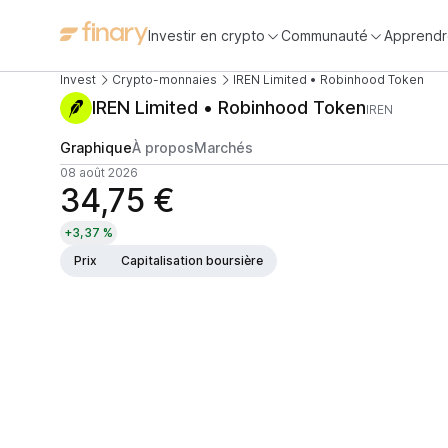
Investir en crypto
Communauté
Apprendr
Invest
Crypto-monnaies
IREN Limited • Robinhood Token
IREN Limited • Robinhood Token
IREN
Graphique
À propos
Marchés
08 août 2026
34,75 €
+3,37 %
Prix
Capitalisation boursière