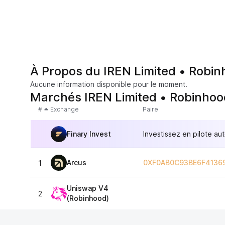
À Propos du IREN Limited • Robi
Aucune information disponible pour le moment.
Marchés IREN Limited • Robinho
#
Exchange
Paire
Finary Invest
Investissez en pilote au
Arcus
0XF0AB0C93BE6F4136
1
Uniswap V4
2
(Robinhood)