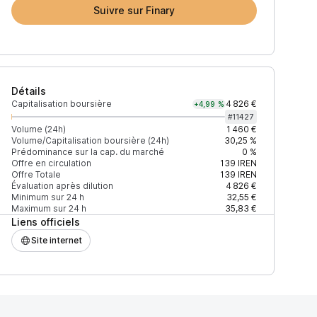
Suivre sur Finary
Détails
Capitalisation boursière
4 826 €
+4,99 %
#
11427
Volume (24h)
1 460 €
Volume/Capitalisation boursière (24h)
30,25 %
Prédominance sur la cap. du marché
0 %
Prix
+2% depth
Offre en circulation
139
IREN
Offre Totale
139
IREN
Évaluation après dilution
4 826 €
Minimum sur 24 h
32,55 €
Maximum sur 24 h
35,83 €
Liens officiels
ADD042D716F1D168
40,17 $
- $
Site internet
40,17 $
59 $