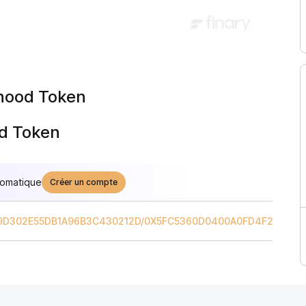
nhood Token
od Token
tomatique
Créer un compte
9D302E55DB1A96B3C430212D
/
0X5FC5360D0400A0FD4F2AF552