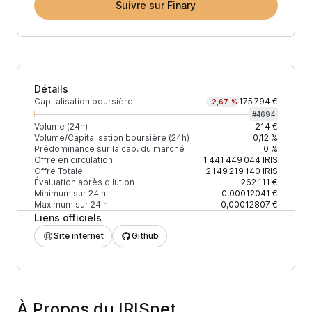
Suivre sur Finary
Détails
Capitalisation boursière
175 794 €
-2,67 %
#
4694
Volume (24h)
214 €
Volume/Capitalisation boursière (24h)
0,12 %
Prédominance sur la cap. du marché
0 %
Offre en circulation
1 441 449 044
IRIS
Offre Totale
2 149 219 140
IRIS
Évaluation après dilution
262 111 €
Minimum sur 24 h
0,00012041 €
Maximum sur 24 h
0,00012807 €
Liens officiels
Site internet
Github
À Propos du IRISnet