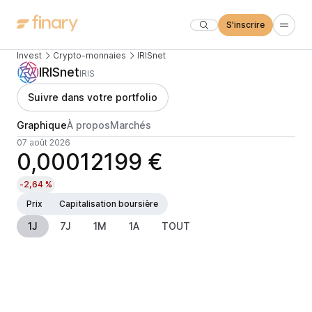
S'inscrire
Invest
Crypto-monnaies
IRISnet
IRISnet
IRIS
Suivre dans votre portfolio
Graphique
À propos
Marchés
07 août 2026
0,00012199 €
-2,64 %
Prix
Capitalisation boursière
1J
7J
1M
1A
TOUT