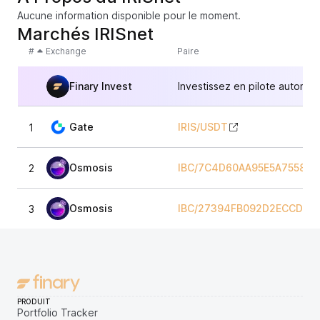
Aucune information disponible pour le moment.
Marchés IRISnet
#
Exchange
Paire
Finary Invest
Investissez en pilote automat
Gate
IRIS
/
USDT
1
Osmosis
IBC/7C4D60AA95E5A7558B
2
Osmosis
IBC/27394FB092D2ECCD56
3
PRODUIT
Portfolio Tracker