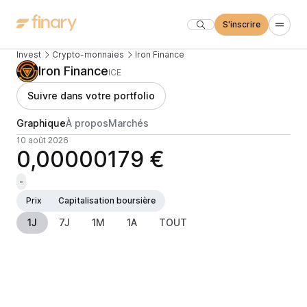
S'inscrire
Invest
Crypto-monnaies
Iron Finance
Iron Finance
ICE
Suivre dans votre portfolio
Graphique
À propos
Marchés
10 août 2026
0,00000179 €
-
Prix
Capitalisation boursière
1J
7J
1M
1A
TOUT