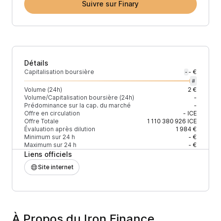
Suivre sur Finary
Détails
Capitalisation boursière
- €
-
#
Volume (24h)
2 €
Volume/Capitalisation boursière (24h)
-
Prédominance sur la cap. du marché
-
Offre en circulation
-
ICE
Offre Totale
1 110 380 926
ICE
Évaluation après dilution
1 984 €
Minimum sur 24 h
- €
Maximum sur 24 h
- €
Liens officiels
Site internet
À Propos du Iron Finance