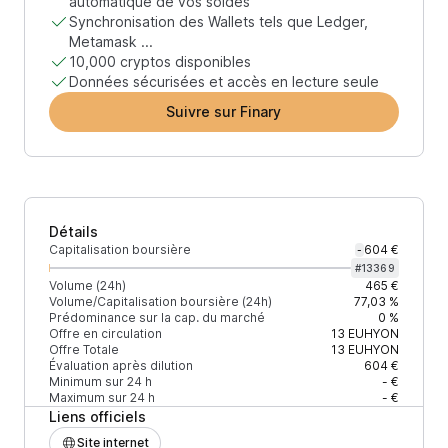
automatique de vos soldes
Synchronisation des Wallets tels que Ledger,
Metamask ...
10,000 cryptos disponibles
Données sécurisées et accès en lecture seule
Suivre sur Finary
Détails
Capitalisation boursière
604 €
-
#
13369
Volume (24h)
465 €
Volume/Capitalisation boursière (24h)
77,03 %
Prédominance sur la cap. du marché
0 %
Offre en circulation
13
EUHYON
Offre Totale
13
EUHYON
Évaluation après dilution
604 €
Minimum sur 24 h
- €
Maximum sur 24 h
- €
Liens officiels
Site internet