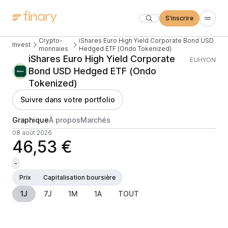
S'inscrire
Crypto-
iShares Euro High Yield Corporate Bond USD
Invest
monnaies
Hedged ETF (Ondo Tokenized)
iShares Euro High Yield Corporate
EUHYON
Bond USD Hedged ETF (Ondo
Tokenized)
Suivre dans votre portfolio
Graphique
À propos
Marchés
08 août 2026
46,53 €
-
Prix
Capitalisation boursière
1J
7J
1M
1A
TOUT