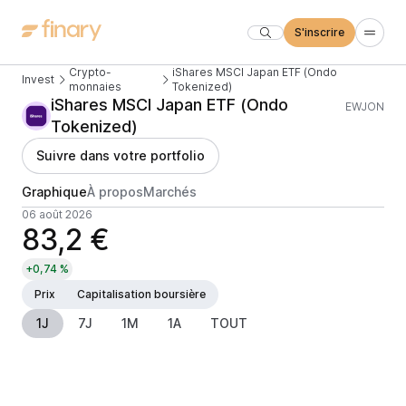
S'inscrire
Crypto-
iShares MSCI Japan ETF (Ondo
Invest
monnaies
Tokenized)
iShares MSCI Japan ETF (Ondo
EWJON
Tokenized)
Suivre dans votre portfolio
Graphique
À propos
Marchés
06 août 2026
83,2 €
+0,74 %
Prix
Capitalisation boursière
1J
7J
1M
1A
TOUT