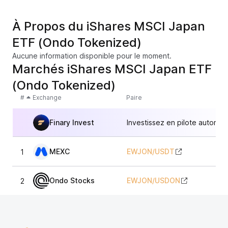
À Propos du iShares MSCI Japan
ETF (Ondo Tokenized)
Aucune information disponible pour le moment.
Marchés iShares MSCI Japan ETF
(Ondo Tokenized)
#
Exchange
Paire
Finary Invest
Investissez en pilote automat
MEXC
EWJON
/
USDT
1
9
Ondo Stocks
EWJON
/
USDON
2
9