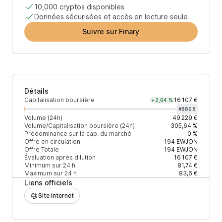
10,000 cryptos disponibles
Données sécurisées et accès en lecture seule
Suivre sur Finary
Détails
Capitalisation boursière
16 107 €
+2,64 %
#
8898
Volume (24h)
49 229 €
Volume/Capitalisation boursière (24h)
305,64 %
Prédominance sur la cap. du marché
0 %
Offre en circulation
194
EWJON
Offre Totale
194
EWJON
Évaluation après dilution
16 107 €
Minimum sur 24 h
81,74 €
Maximum sur 24 h
83,6 €
Liens officiels
Site internet