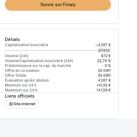
Suivre sur Finary
Détails
Capitalisation boursière
4 267 €
-
#
11456
Volume (24h)
972 €
Volume/Capitalisation boursière (24h)
22,79 %
Prédominance sur la cap. du marché
0 %
)
% du volume
Confiance
Mis à jour
Offre en circulation
30
EWY
Offre Totale
30
EWY
Évaluation après dilution
4 267 €
Minimum sur 24 h
141,55 €
Maximum sur 24 h
141,59 €
Liens officiels
$
0,39 %
Récemment
ÉLEVÉE
Site internet