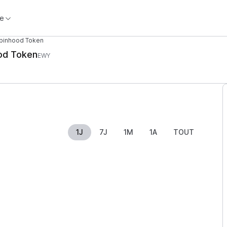
e
obinhood Token
ood Token
EWY
1J
7J
1M
1A
TOUT