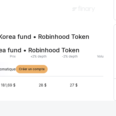
Korea fund • Robinhood Token
ea fund • Robinhood Token
Prix
+2% depth
-2% depth
Volume (24h
tomatique
Créer un compte
181,69 $
28 $
27 $
4 