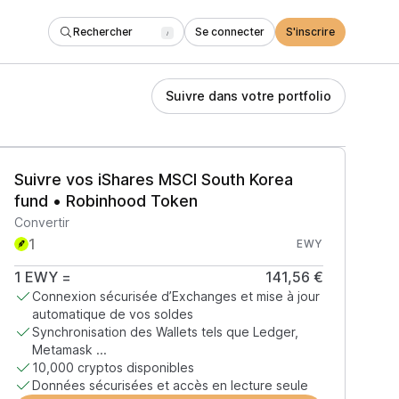
Rechercher
Se connecter
S'inscrire
/
Suivre dans votre portfolio
Suivre vos iShares MSCI South Korea
fund • Robinhood Token
Convertir
EWY
1
EWY
=
141,56 €
Connexion sécurisée d’Exchanges et mise à jour
automatique de vos soldes
Synchronisation des Wallets tels que Ledger,
Metamask ...
10,000 cryptos disponibles
Données sécurisées et accès en lecture seule