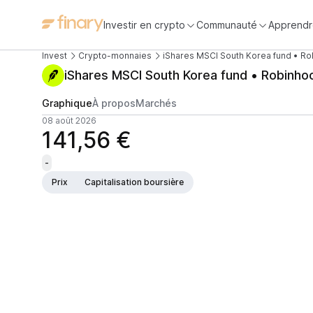
Investir en crypto
Communauté
Apprendr
Invest
Crypto-monnaies
iShares MSCI South Korea fund • R
iShares MSCI South Korea fund • Robinh
Graphique
À propos
Marchés
08 août 2026
141,56 €
-
Prix
Capitalisation boursière