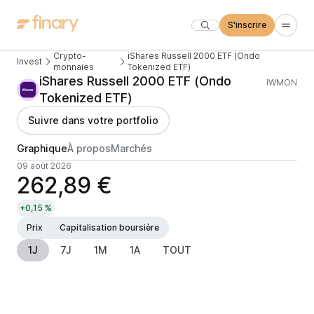
S'inscrire
Crypto-
iShares Russell 2000 ETF (Ondo
Invest
monnaies
Tokenized ETF)
iShares Russell 2000 ETF (Ondo
IWMON
Tokenized ETF)
Suivre dans votre portfolio
Graphique
À propos
Marchés
09 août 2026
262,89 €
+0,15 %
Prix
Capitalisation boursière
1J
7J
1M
1A
TOUT