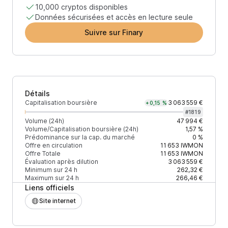
10,000 cryptos disponibles
Données sécurisées et accès en lecture seule
Suivre sur Finary
Détails
Capitalisation boursière
3 063 559 €
+0,15 %
#
1819
Volume (24h)
47 994 €
Volume/Capitalisation boursière (24h)
1,57 %
Prédominance sur la cap. du marché
0 %
Offre en circulation
11 653
IWMON
Offre Totale
11 653
IWMON
Évaluation après dilution
3 063 559 €
Minimum sur 24 h
262,32 €
Maximum sur 24 h
266,46 €
Liens officiels
Site internet