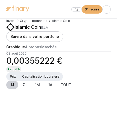
S'inscrire
Invest
Crypto-monnaies
Islamic Coin
Islamic Coin
ISLM
Suivre dans votre portfolio
Graphique
À propos
Marchés
08 août 2026
0,00355222 €
+2,69 %
Prix
Capitalisation boursière
1J
7J
1M
1A
TOUT