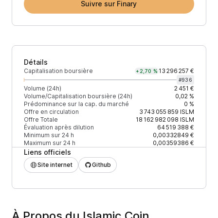
Suivre sur Finary
Détails
Capitalisation boursière
13 296 257 €
+2,70 %
#
936
Volume (24h)
2 451 €
Volume/Capitalisation boursière (24h)
0,02 %
Prédominance sur la cap. du marché
0 %
Offre en circulation
3 743 055 859
ISLM
Offre Totale
18 162 982 098
ISLM
Évaluation après dilution
64 519 388 €
Minimum sur 24 h
0,00332849 €
Maximum sur 24 h
0,00359386 €
Liens officiels
Site internet
Github
À Propos du Islamic Coin