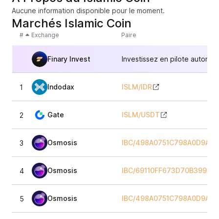
Aucune information disponible pour le moment.
Marchés Islamic Coin
#
Exchange
Paire
Finary Invest
Investissez en pilote automat
Indodax
ISLM
/
IDR
1
Gate
ISLM
/
USDT
2
Osmosis
IBC/498A0751C798A0D9A3
3
Osmosis
IBC/69110FF673D70B3990
4
Osmosis
IBC/498A0751C798A0D9A3
5