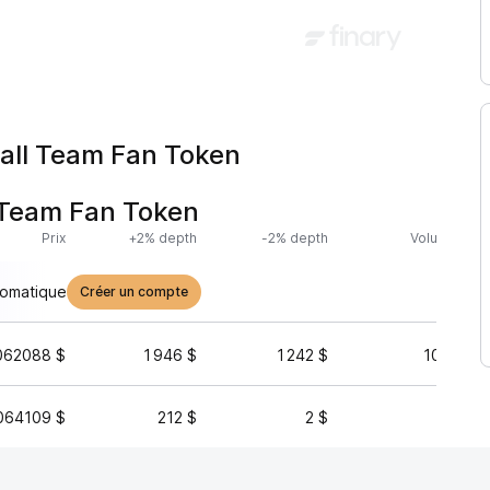
ball Team Fan Token
l Team Fan Token
Prix
+2% depth
-2% depth
Volume (24h
tomatique
Créer un compte
062088 $
1 946 $
1 242 $
105 743 
064109 $
212 $
2 $
39 