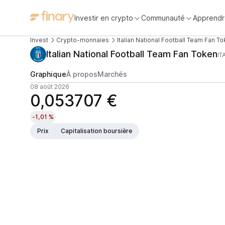
Investir en crypto
Communauté
Apprendr
Invest
Crypto-monnaies
Italian National Football Team Fan T
Italian National Football Team Fan Token
IT
Graphique
À propos
Marchés
08 août 2026
0,053707 €
-1,01 %
Prix
Capitalisation boursière