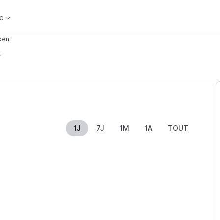
e
oken
A
1J
7J
1M
1A
TOUT