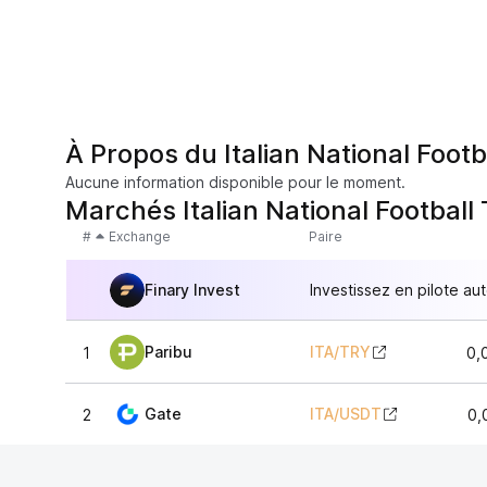
À Propos du Italian National Foot
Aucune information disponible pour le moment.
Marchés Italian National Footbal
#
Exchange
Paire
Finary Invest
Investissez en pilote au
Paribu
ITA
/
TRY
1
0,
Gate
ITA
/
USDT
2
0,