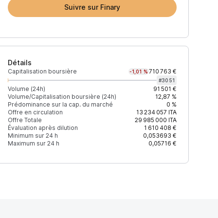
Suivre sur Finary
Détails
Capitalisation boursière
710 763 €
-1,01 %
#
3051
Volume (24h)
91 501 €
Volume/Capitalisation boursière (24h)
12,87 %
Prédominance sur la cap. du marché
0 %
)
% du volume
Confiance
Mis à jour
Offre en circulation
13 234 057
ITA
Offre Totale
29 985 000
ITA
Évaluation après dilution
1 610 408 €
Minimum sur 24 h
0,053693 €
Maximum sur 24 h
0,05716 €
$
99,96 %
Récemment
ÉLEVÉE
$
0,04 %
Récemment
ÉLEVÉE